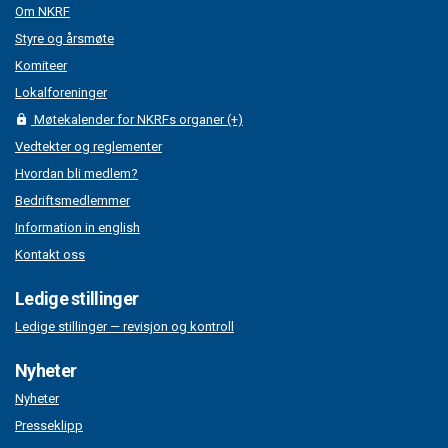
Om NKRF
Styre og årsmøte
Komiteer
Lokalforeninger
Møtekalender for NKRFs organer (+)
Vedtekter og reglementer
Hvordan bli medlem?
Bedriftsmedlemmer
Information in english
Kontakt oss
Ledige stillinger
Ledige stillinger — revisjon og kontroll
Nyheter
Nyheter
Presseklipp