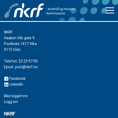
NKRF
Haakon VIIs gate 9
Postboks 1417 Vika
0115 Oslo
Telefon:
23 23 97 00
Epost:
post@nkrf.no
Facebook
LinkedIn
Ikke logget inn.
Logg inn
NKRF