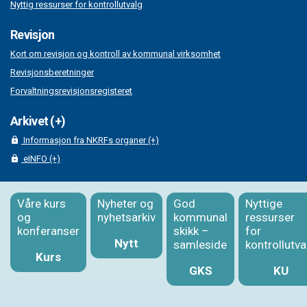
Nyttig ressurser for kontrollutvalg
Revisjon
Kort om revisjon og kontroll av kommunal virksomhet
Revisjonsberetninger
Forvaltningsrevisjonsregisteret
Arkivet (+)
Informasjon fra NKRFs organer (+)
eINFO (+)
Våre kurs
Nyheter og
God
Nyttige
og
nyhetsarkiv
kommunal
ressurser
konferanser
skikk –
for
Nytt
samleside
kontrollutva
Kurs
GKS
KU