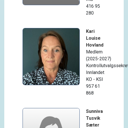
416 95
280
Kari
Louise
Hovland
Medlem
(2025-2027)
Kontrollutvalgssekret
Innlandet
KO - KSI
957 61
868
Sunniva
Tusvik
Sæter