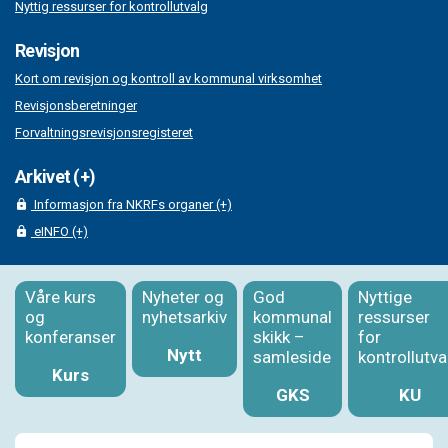
Nyttig ressurser for kontrollutvalg
Revisjon
Kort om revisjon og kontroll av kommunal virksomhet
Revisjonsberetninger
Forvaltningsrevisjonsregisteret
Arkivet (+)
Informasjon fra NKRFs organer (+)
eINFO (+)
Våre kurs
Nyheter og
God
Nyttige
og
nyhetsarkiv
kommunal
ressurser
konferanser
skikk –
for
Nytt
samleside
kontrollutva
Kurs
GKS
KU