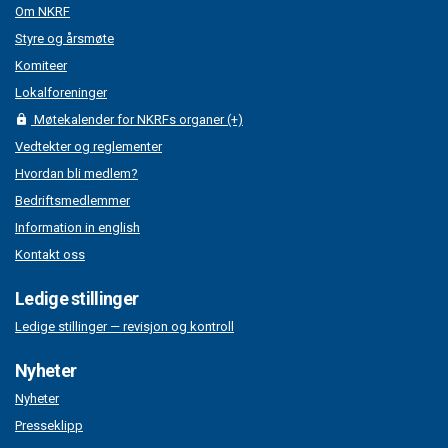
Om NKRF
Styre og årsmøte
Komiteer
Lokalforeninger
Møtekalender for NKRFs organer (+)
Vedtekter og reglementer
Hvordan bli medlem?
Bedriftsmedlemmer
Information in english
Kontakt oss
Ledige stillinger
Ledige stillinger — revisjon og kontroll
Nyheter
Nyheter
Presseklipp