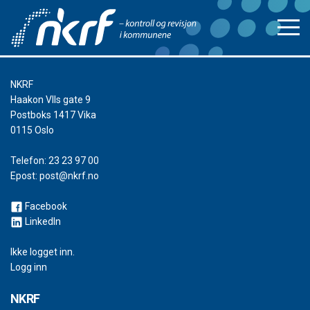
NKRF
Haakon VIIs gate 9
Postboks 1417 Vika
0115 Oslo
Telefon:
23 23 97 00
Epost:
post@nkrf.no
Facebook
LinkedIn
Ikke logget inn.
Logg inn
NKRF