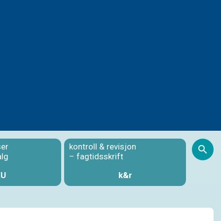
ser
kontroll & revisjon
S
alg
– fagtidsskrift
KU
k&r