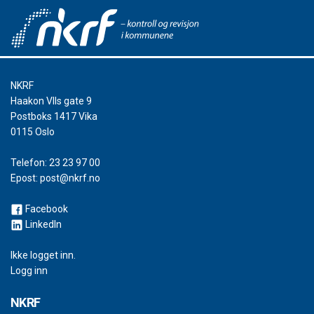
NKRF
Haakon VIIs gate 9
Postboks 1417 Vika
0115 Oslo
Telefon:
23 23 97 00
Epost:
post@nkrf.no
Facebook
LinkedIn
Ikke logget inn.
Logg inn
NKRF