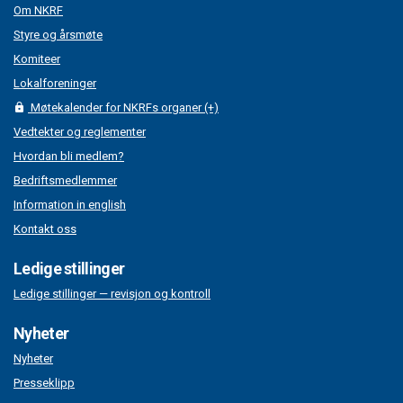
Om NKRF
Styre og årsmøte
Komiteer
Lokalforeninger
Møtekalender for NKRFs organer (+)
Vedtekter og reglementer
Hvordan bli medlem?
Bedriftsmedlemmer
Information in english
Kontakt oss
Ledige stillinger
Ledige stillinger — revisjon og kontroll
Nyheter
Nyheter
Presseklipp