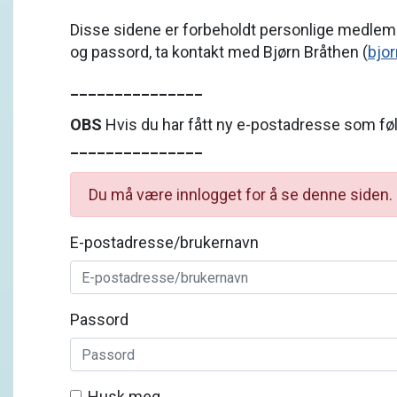
Disse sidene er forbeholdt personlige medle
og passord, ta kontakt med Bjørn Bråthen (
bjo
_______________
OBS
Hvis du har fått ny e-postadresse som følg
_______________
Du må være innlogget for å se denne siden.
E-postadresse/brukernavn
Passord
Husk meg