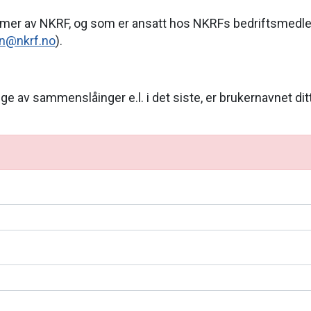
mmer av NKRF, og som er ansatt hos NKRFs bedriftsmedl
rn@nkrf.no
).
e av sammenslåinger e.l. i det siste, er brukernavnet dit