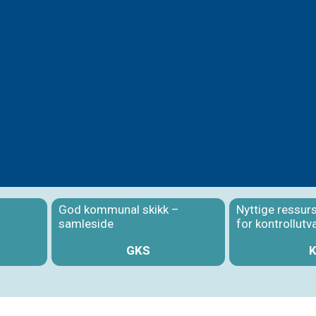
God kommunal skikk –
Nyttige ressur
samleside
for kontrollutv
GKS