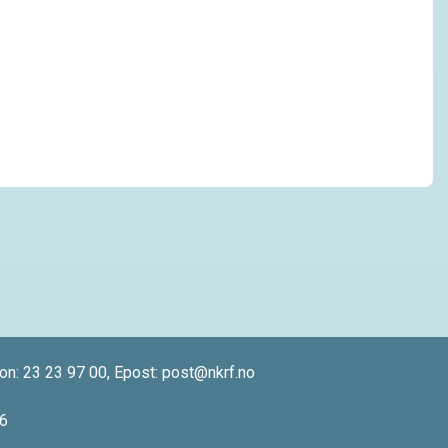
fon:
23 23 97 00
, Epost:
post@nkrf.no
6