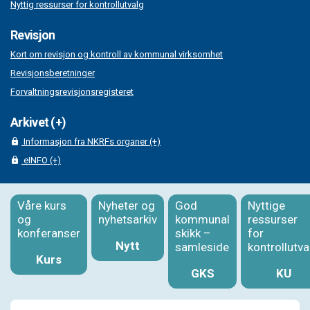
Nyttig ressurser for kontrollutvalg
Revisjon
Kort om revisjon og kontroll av kommunal virksomhet
Revisjonsberetninger
Forvaltningsrevisjonsregisteret
Arkivet (+)
Informasjon fra NKRFs organer (+)
eINFO (+)
Våre kurs
Nyheter og
God
Nyttige
og
nyhetsarkiv
kommunal
ressurser
konferanser
skikk –
for
Nytt
samleside
kontrollutva
Kurs
GKS
KU