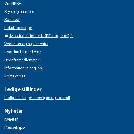
Om NKRF
Styre og årsmøte
Komiteer
Lokalforeninger
Møtekalender for NKRFs organer (+)
Vedtekter og reglementer
Hvordan bli medlem?
Bedriftsmedlemmer
Information in english
Kontakt oss
Ledige stillinger
Ledige stillinger — revisjon og kontroll
Nyheter
Nyheter
Presseklipp