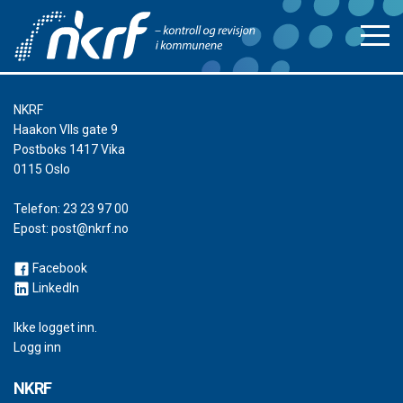
NKRF
Haakon VIIs gate 9
Postboks 1417 Vika
0115 Oslo
Telefon:
23 23 97 00
Epost:
post@nkrf.no
Facebook
LinkedIn
Ikke logget inn.
Logg inn
NKRF