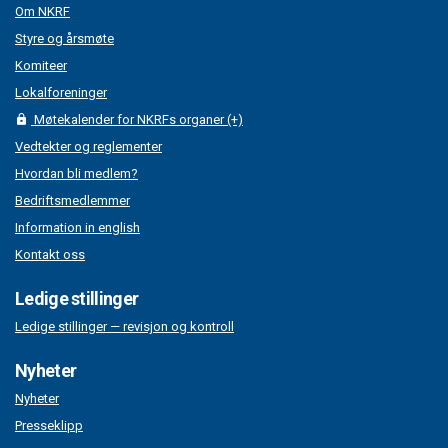
Om NKRF
Styre og årsmøte
Komiteer
Lokalforeninger
Møtekalender for NKRFs organer (+)
Vedtekter og reglementer
Hvordan bli medlem?
Bedriftsmedlemmer
Information in english
Kontakt oss
Ledige stillinger
Ledige stillinger — revisjon og kontroll
Nyheter
Nyheter
Presseklipp