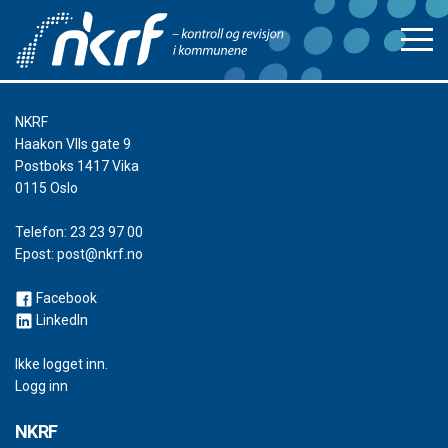
NKRF
Haakon VIIs gate 9
Postboks 1417 Vika
0115 Oslo
Telefon:
23 23 97 00
Epost:
post@nkrf.no
Facebook
LinkedIn
Ikke logget inn.
Logg inn
NKRF