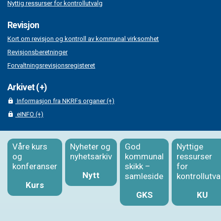
Nyttig ressurser for kontrollutvalg
Revisjon
Kort om revisjon og kontroll av kommunal virksomhet
Revisjonsberetninger
Forvaltningsrevisjonsregisteret
Arkivet (+)
Informasjon fra NKRFs organer (+)
eINFO (+)
Våre kurs
Nyheter og
God
Nyttige
og
nyhetsarkiv
kommunal
ressurser
konferanser
skikk –
for
Nytt
samleside
kontrollutva
Kurs
GKS
KU