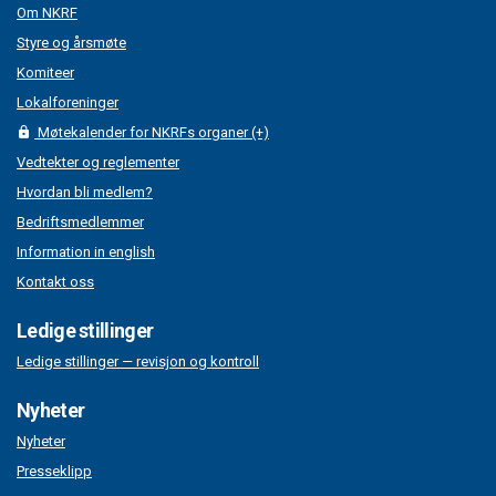
Om NKRF
Styre og årsmøte
Komiteer
Lokalforeninger
Møtekalender for NKRFs organer (+)
Vedtekter og reglementer
Hvordan bli medlem?
Bedriftsmedlemmer
Information in english
Kontakt oss
Ledige stillinger
Ledige stillinger — revisjon og kontroll
Nyheter
Nyheter
Presseklipp