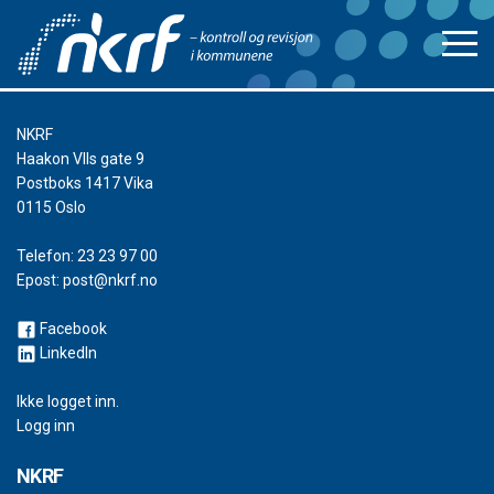
NKRF
Haakon VIIs gate 9
Postboks 1417 Vika
0115 Oslo
Telefon:
23 23 97 00
Epost:
post@nkrf.no
Facebook
LinkedIn
Ikke logget inn.
Logg inn
NKRF