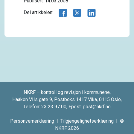
Publisert: 14.03.2008
Del artikkelen på Facebook
Del artikkelen på X.com
Del artikkelen på 
Del artikkelen:
NKRF – kontroll og revisjon i kommunene,
Haakon VIIs gate 9, Postboks 1417 Vika, 0115 Oslo,
Telefon:
23 23 97 00
, Epost:
post@nkrf.no
Personvernerklæring
|
Tilgjengelighetserklæring
| ©
NKRF 2026