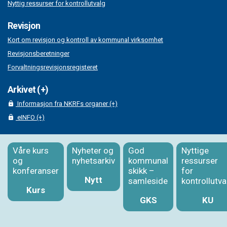
Nyttig ressurser for kontrollutvalg
Revisjon
Kort om revisjon og kontroll av kommunal virksomhet
Revisjonsberetninger
Forvaltningsrevisjonsregisteret
Arkivet (+)
Informasjon fra NKRFs organer (+)
eINFO (+)
Våre kurs
Nyheter og
God
Nyttige
og
nyhetsarkiv
kommunal
ressurser
konferanser
skikk –
for
Nytt
samleside
kontrollutva
Kurs
GKS
KU