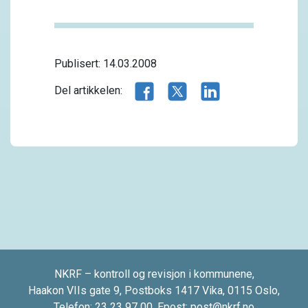
Publisert: 14.03.2008
Del artikkelen på Facebook
Del artikkelen på X.com
Del artikkelen på 
Del artikkelen:
NKRF – kontroll og revisjon i kommunene,
Haakon VIIs gate 9, Postboks 1417 Vika, 0115 Oslo,
Telefon:
23 23 97 00
, Epost:
post@nkrf.no