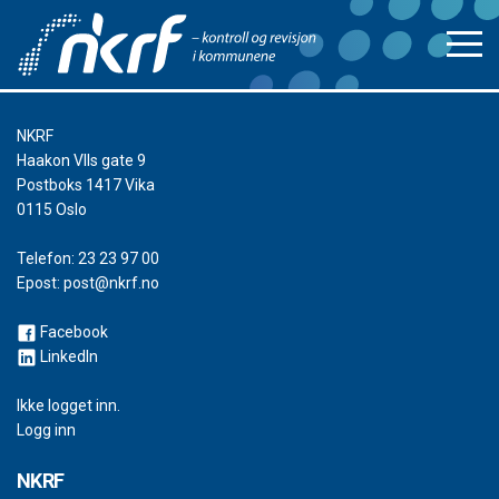
NKRF
Haakon VIIs gate 9
Postboks 1417 Vika
0115 Oslo
Telefon:
23 23 97 00
Epost:
post@nkrf.no
Facebook
LinkedIn
Ikke logget inn.
Logg inn
NKRF