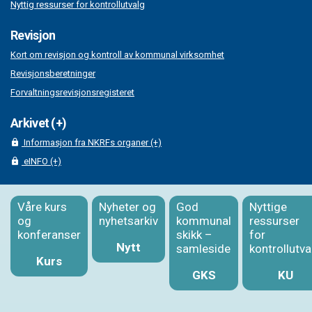
Nyttig ressurser for kontrollutvalg
Revisjon
Kort om revisjon og kontroll av kommunal virksomhet
Revisjonsberetninger
Forvaltningsrevisjonsregisteret
Arkivet (+)
Informasjon fra NKRFs organer (+)
eINFO (+)
Våre kurs
Nyheter og
God
Nyttige
og
nyhetsarkiv
kommunal
ressurser
konferanser
skikk –
for
Nytt
samleside
kontrollutva
Kurs
GKS
KU