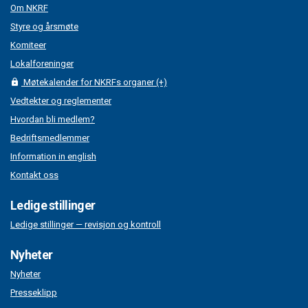
Om NKRF
Styre og årsmøte
Komiteer
Lokalforeninger
Møtekalender for NKRFs organer (+)
Vedtekter og reglementer
Hvordan bli medlem?
Bedriftsmedlemmer
Information in english
Kontakt oss
Ledige stillinger
Ledige stillinger — revisjon og kontroll
Nyheter
Nyheter
Presseklipp