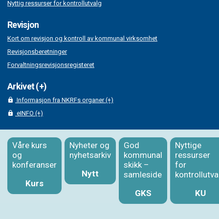
Nyttig ressurser for kontrollutvalg
Revisjon
Kort om revisjon og kontroll av kommunal virksomhet
Revisjonsberetninger
Forvaltningsrevisjonsregisteret
Arkivet (+)
Informasjon fra NKRFs organer (+)
eINFO (+)
Våre kurs
Nyheter og
God
Nyttige
og
nyhetsarkiv
kommunal
ressurser
konferanser
skikk –
for
Nytt
samleside
kontrollutva
Kurs
GKS
KU