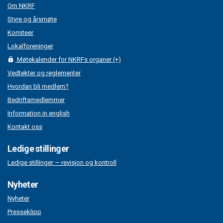
Om NKRF
Styre og årsmøte
Komiteer
Lokalforeninger
Møtekalender for NKRFs organer (+)
Vedtekter og reglementer
Hvordan bli medlem?
Bedriftsmedlemmer
Information in english
Kontakt oss
Ledige stillinger
Ledige stillinger — revisjon og kontroll
Nyheter
Nyheter
Presseklipp