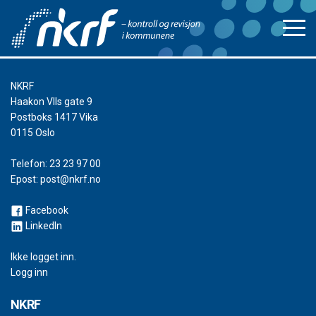
NKRF
Haakon VIIs gate 9
Postboks 1417 Vika
0115 Oslo
Telefon:
23 23 97 00
Epost:
post@nkrf.no
Facebook
LinkedIn
Ikke logget inn.
Logg inn
NKRF