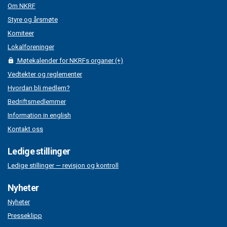
Om NKRF
Styre og årsmøte
Komiteer
Lokalforeninger
Møtekalender for NKRFs organer (+)
Vedtekter og reglementer
Hvordan bli medlem?
Bedriftsmedlemmer
Information in english
Kontakt oss
Ledige stillinger
Ledige stillinger — revisjon og kontroll
Nyheter
Nyheter
Presseklipp