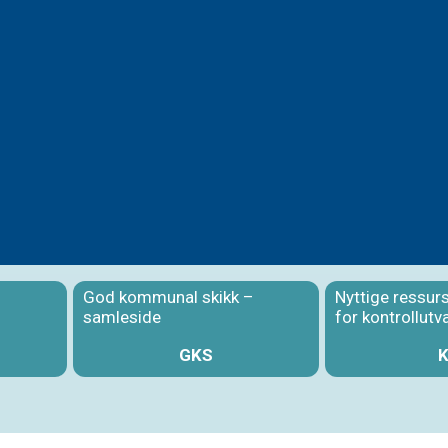
God kommunal skikk –
Nyttige ressur
samleside
for kontrollutv
GKS