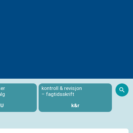
ser
kontroll & revisjon
S
alg
– fagtidsskrift
KU
k&r