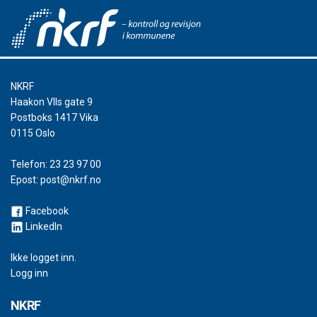
NKRF
Haakon VIIs gate 9
Postboks 1417 Vika
0115 Oslo
Telefon:
23 23 97 00
Epost:
post@nkrf.no
Facebook
LinkedIn
Ikke logget inn.
Logg inn
NKRF