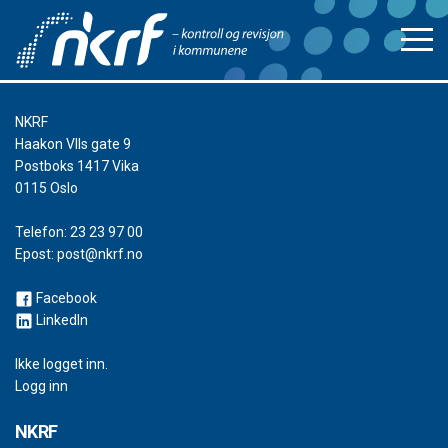
NKRF
Haakon VIIs gate 9
Postboks 1417 Vika
0115 Oslo
Telefon:
23 23 97 00
Epost:
post@nkrf.no
Facebook
LinkedIn
Ikke logget inn.
Logg inn
NKRF