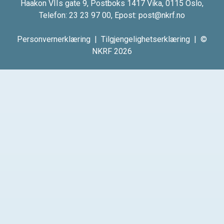
Haakon VIIs gate 9, Postboks 1417 Vika, 0115 Oslo,
Telefon:
23 23 97 00
, Epost:
post@nkrf.no
Personvernerklæring
|
Tilgjengelighetserklæring
| ©
NKRF 2026