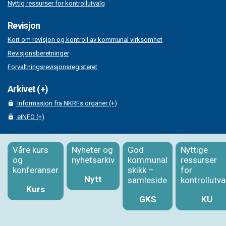
Nyttig ressurser for kontrollutvalg
Revisjon
Kort om revisjon og kontroll av kommunal virksomhet
Revisjonsberetninger
Forvaltningsrevisjonsregisteret
Arkivet (+)
Informasjon fra NKRFs organer (+)
eINFO (+)
Våre kurs
Nyheter og
God
Nyttige
og
nyhetsarkiv
kommunal
ressurser
konferanser
skikk –
for
Nytt
samleside
kontrollutva
Kurs
GKS
KU