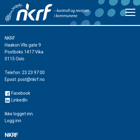
NKRF
Haakon VIIs gate 9
Postboks 1417 Vika
0115 Oslo
Telefon:
23 23 97 00
Epost:
post@nkrf.no
Facebook
LinkedIn
Ikke logget inn.
Logg inn
NKRF