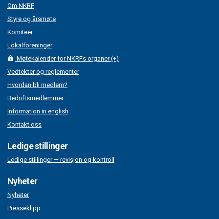
Om NKRF
Styre og årsmøte
Komiteer
Lokalforeninger
Møtekalender for NKRFs organer (+)
Vedtekter og reglementer
Hvordan bli medlem?
Bedriftsmedlemmer
Information in english
Kontakt oss
Ledige stillinger
Ledige stillinger — revisjon og kontroll
Nyheter
Nyheter
Presseklipp