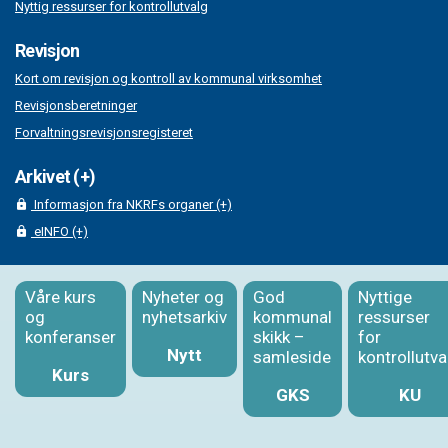
Nyttig ressurser for kontrollutvalg
Revisjon
Kort om revisjon og kontroll av kommunal virksomhet
Revisjonsberetninger
Forvaltningsrevisjonsregisteret
Arkivet (+)
Informasjon fra NKRFs organer (+)
eINFO (+)
Våre kurs
Nyheter og
God
Nyttige
og
nyhetsarkiv
kommunal
ressurser
konferanser
skikk –
for
Nytt
samleside
kontrollutva
Kurs
GKS
KU