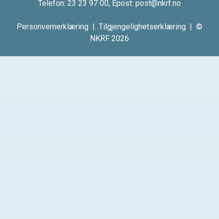
Telefon:
23 23 97 00
, Epost:
post@nkrf.no
Personvernerklæring
|
Tilgjengelighetserklæring
| ©
NKRF 2026