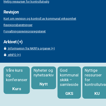
Nyttig ressurser for kontrollutvalg
Revisjon
Kort om revisjon og kontroll av kommunal virksomhet
Revisjonsberetninger
Forvaltningsrevisjonsregisteret
Arkivet (+)
Informasjon fra NKRFs organer (+)
eINFO (+)
Våre kurs
Nyheter og
God
Nyttige
og
nyhetsarkiv
kommunal
ressurser
konferanser
skikk –
for
Nytt
samleside
kontrollutva
Kurs
GKS
KU