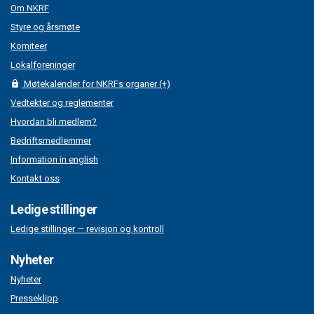
Om NKRF
Styre og årsmøte
Komiteer
Lokalforeninger
Møtekalender for NKRFs organer (+)
Vedtekter og reglementer
Hvordan bli medlem?
Bedriftsmedlemmer
Information in english
Kontakt oss
Ledige stillinger
Ledige stillinger — revisjon og kontroll
Nyheter
Nyheter
Presseklipp