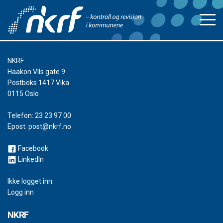
NKRF
Haakon VIIs gate 9
Postboks 1417 Vika
0115 Oslo
Telefon:
23 23 97 00
Epost:
post@nkrf.no
Facebook
LinkedIn
Ikke logget inn.
Logg inn
NKRF