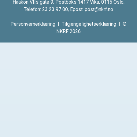
Haakon VIIs gate 9, Postboks 1417 Vika, 0115 Oslo,
Telefon:
23 23 97 00
, Epost:
post@nkrf.no
Personvernerklæring
|
Tilgjengelighetserklæring
| ©
NKRF 2026