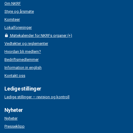
Om NKRF
Styre og årsmøte
Komiteer
Lokalforeninger
Møtekalender for NKRFs organer (+)
Vedtekter og reglementer
Hvordan bli medlem?
Bedriftsmedlemmer
Information in english
Kontakt oss
Ledige stillinger
Ledige stillinger — revisjon og kontroll
Nyheter
Nyheter
Presseklipp