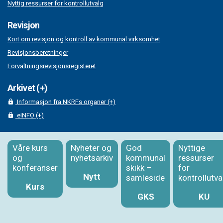
Nyttig ressurser for kontrollutvalg
Revisjon
Kort om revisjon og kontroll av kommunal virksomhet
Revisjonsberetninger
Forvaltningsrevisjonsregisteret
Arkivet (+)
Informasjon fra NKRFs organer (+)
eINFO (+)
Våre kurs
Nyheter og
God
Nyttige
og
nyhetsarkiv
kommunal
ressurser
konferanser
skikk –
for
Nytt
samleside
kontrollutva
Kurs
GKS
KU