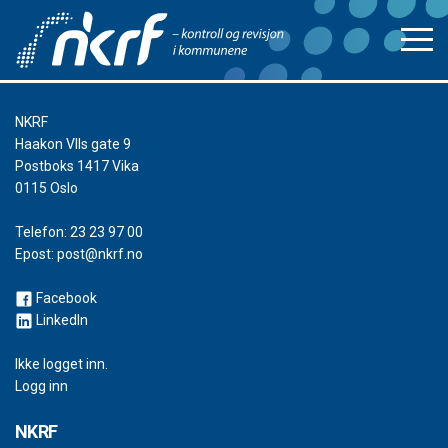
NKRF
Haakon VIIs gate 9
Postboks 1417 Vika
0115 Oslo
Telefon:
23 23 97 00
Epost:
post@nkrf.no
Facebook
LinkedIn
Ikke logget inn.
Logg inn
NKRF