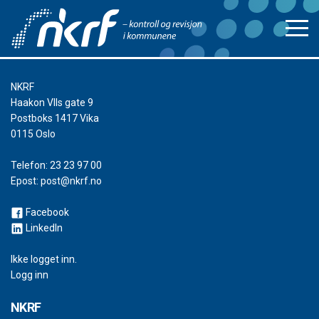
NKRF
Haakon VIIs gate 9
Postboks 1417 Vika
0115 Oslo
Telefon:
23 23 97 00
Epost:
post@nkrf.no
Facebook
LinkedIn
Ikke logget inn.
Logg inn
NKRF