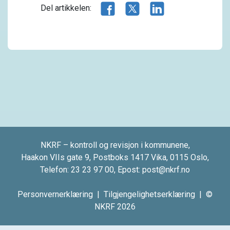
Del artikkelen på Facebook
Del artikkelen på X.com
Del artikkelen på 
Del artikkelen:
NKRF – kontroll og revisjon i kommunene,
Haakon VIIs gate 9, Postboks 1417 Vika, 0115 Oslo,
Telefon:
23 23 97 00
, Epost:
post@nkrf.no
Personvernerklæring
|
Tilgjengelighetserklæring
| ©
NKRF 2026