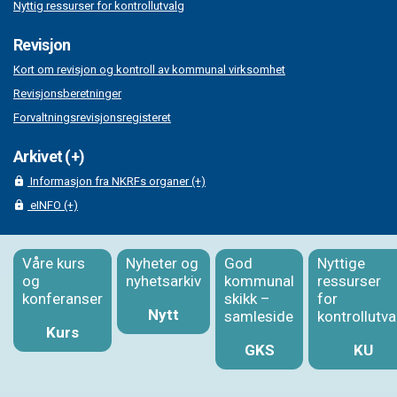
Nyttig ressurser for kontrollutvalg
Revisjon
Kort om revisjon og kontroll av kommunal virksomhet
Revisjonsberetninger
Forvaltningsrevisjonsregisteret
Arkivet (+)
Informasjon fra NKRFs organer (+)
eINFO (+)
Våre kurs
Nyheter og
God
Nyttige
og
nyhetsarkiv
kommunal
ressurser
konferanser
skikk –
for
Nytt
samleside
kontrollutva
Kurs
GKS
KU