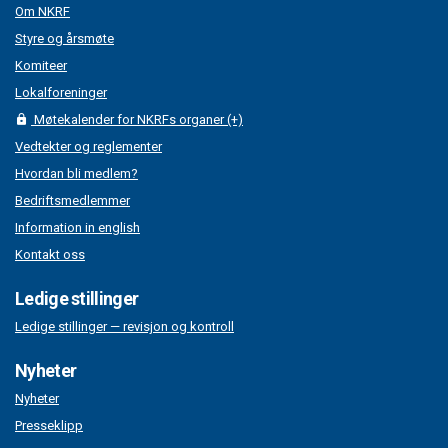
Om NKRF
Styre og årsmøte
Komiteer
Lokalforeninger
Møtekalender for NKRFs organer (+)
Vedtekter og reglementer
Hvordan bli medlem?
Bedriftsmedlemmer
Information in english
Kontakt oss
Ledige stillinger
Ledige stillinger — revisjon og kontroll
Nyheter
Nyheter
Presseklipp