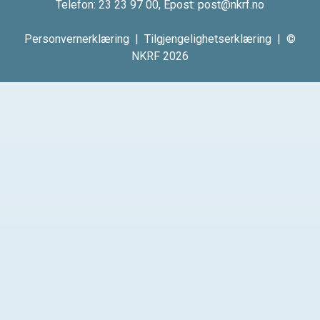
Telefon:
23 23 97 00
, Epost:
post@nkrf.no
Personvernerklæring
|
Tilgjengelighetserklæring
| ©
NKRF 2026