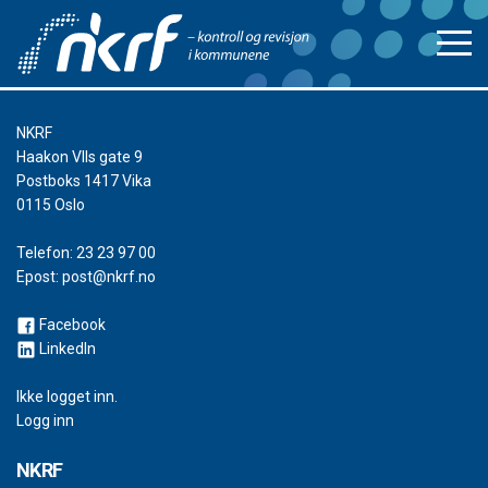
NKRF
Haakon VIIs gate 9
Postboks 1417 Vika
0115 Oslo
Telefon:
23 23 97 00
Epost:
post@nkrf.no
Facebook
LinkedIn
Ikke logget inn.
Logg inn
NKRF