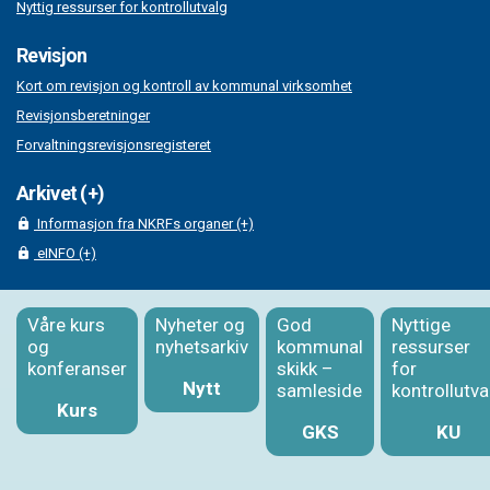
Nyttig ressurser for kontrollutvalg
Revisjon
Kort om revisjon og kontroll av kommunal virksomhet
Revisjonsberetninger
Forvaltningsrevisjonsregisteret
Arkivet (+)
Informasjon fra NKRFs organer (+)
eINFO (+)
Våre kurs
Nyheter og
God
Nyttige
og
nyhetsarkiv
kommunal
ressurser
konferanser
skikk –
for
Nytt
samleside
kontrollutva
Kurs
GKS
KU