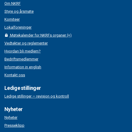
Om NKRF
Styre og årsmøte
Komiteer
Lokalforeninger
Møtekalender for NKRFs organer (+)
Vedtekter og reglementer
Hvordan bli medlem?
Bedriftsmedlemmer
Information in english
Kontakt oss
Ledige stillinger
Ledige stillinger — revisjon og kontroll
Nyheter
Nyheter
Presseklipp