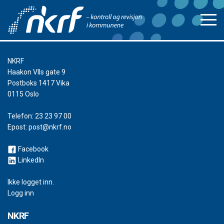
NKRF
Haakon VIIs gate 9
Postboks 1417 Vika
0115 Oslo
Telefon:
23 23 97 00
Epost:
post@nkrf.no
Facebook
LinkedIn
Ikke logget inn.
Logg inn
NKRF