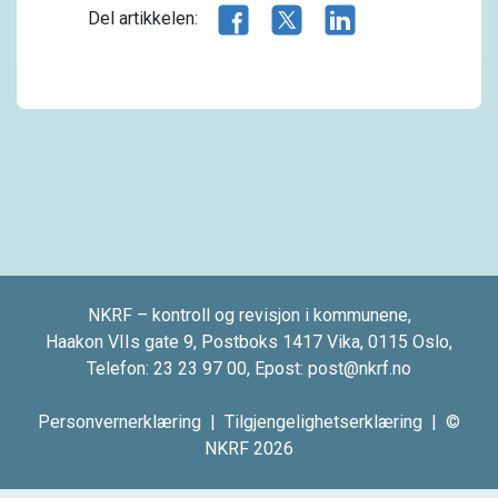
Del artikkelen på Facebook
Del artikkelen på X.com
Del artikkelen på 
Del artikkelen:
NKRF – kontroll og revisjon i kommunene,
Haakon VIIs gate 9, Postboks 1417 Vika, 0115 Oslo,
Telefon:
23 23 97 00
, Epost:
post@nkrf.no
Personvernerklæring
|
Tilgjengelighetserklæring
| ©
NKRF 2026