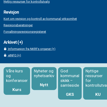
Nyttig ressurser for kontrollutvalg
Revisjon
Kort om revisjon og kontroll av kommunal virksomhet
Revisjonsberetninger
Forvaltningsrevisjonsregisteret
Arkivet (+)
Informasjon fra NKRFs organer (+)
eINFO (+)
Våre kurs
Nyheter og
God
Nyttige
og
nyhetsarkiv
kommunal
ressurser
konferanser
skikk –
for
Nytt
samleside
kontrollutva
Kurs
GKS
KU