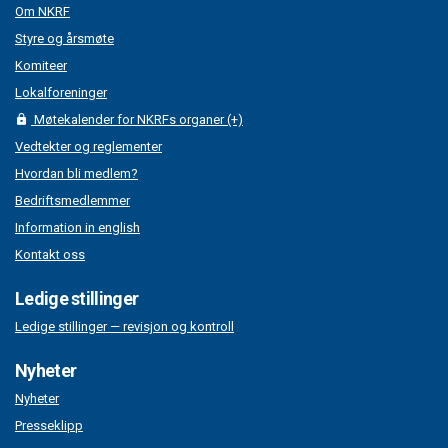
Om NKRF
Styre og årsmøte
Komiteer
Lokalforeninger
Møtekalender for NKRFs organer (+)
Vedtekter og reglementer
Hvordan bli medlem?
Bedriftsmedlemmer
Information in english
Kontakt oss
Ledige stillinger
Ledige stillinger — revisjon og kontroll
Nyheter
Nyheter
Presseklipp