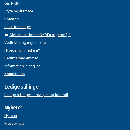
Om NKRF
Styre og årsmøte
Komiteer
Lokalforeninger
Møtekalender for NKRFs organer (+)
Vedtekter og reglementer
Hvordan bli medlem?
Bedriftsmedlemmer
Information in english
Kontakt oss
Ledige stillinger
Ledige stillinger — revisjon og kontroll
Nyheter
Nyheter
Presseklipp