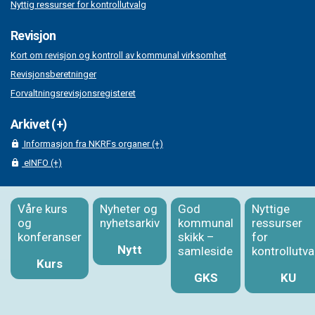
Nyttig ressurser for kontrollutvalg
Revisjon
Kort om revisjon og kontroll av kommunal virksomhet
Revisjonsberetninger
Forvaltningsrevisjonsregisteret
Arkivet (+)
Informasjon fra NKRFs organer (+)
eINFO (+)
Våre kurs
Nyheter og
God
Nyttige
og
nyhetsarkiv
kommunal
ressurser
konferanser
skikk –
for
Nytt
samleside
kontrollutva
Kurs
GKS
KU