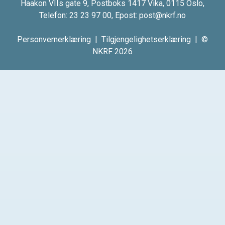
Haakon VIIs gate 9, Postboks 1417 Vika, 0115 Oslo,
Telefon:
23 23 97 00
, Epost:
post@nkrf.no
Personvernerklæring
|
Tilgjengelighetserklæring
| ©
NKRF 2026