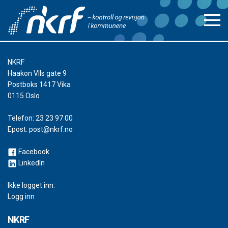
NKRF
Haakon VIIs gate 9
Postboks 1417 Vika
0115 Oslo
Telefon:
23 23 97 00
Epost:
post@nkrf.no
Facebook
LinkedIn
Ikke logget inn.
Logg inn
NKRF