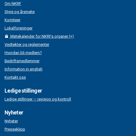
Om NKRF
Styre og årsmøte
Komiteer
Lokalforeninger
Møtekalender for NKRFs organer (+)
Vedtekter og reglementer
Hvordan bli medlem?
Bedriftsmedlemmer
Information in english
Kontakt oss
Ledige stillinger
Ledige stillinger — revisjon og kontroll
Nyheter
Nyheter
Presseklipp