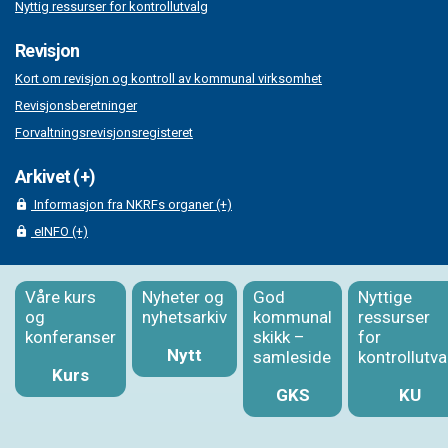
Nyttig ressurser for kontrollutvalg
Revisjon
Kort om revisjon og kontroll av kommunal virksomhet
Revisjonsberetninger
Forvaltningsrevisjonsregisteret
Arkivet (+)
Informasjon fra NKRFs organer (+)
eINFO (+)
Våre kurs
Nyheter og
God
Nyttige
og
nyhetsarkiv
kommunal
ressurser
konferanser
skikk –
for
Nytt
samleside
kontrollutva
Kurs
GKS
KU