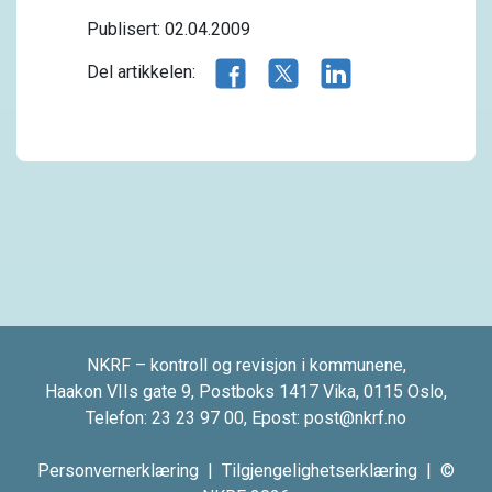
Publisert: 02.04.2009
Del artikkelen på Facebook
Del artikkelen på X.com
Del artikkelen på 
Del artikkelen:
NKRF – kontroll og revisjon i kommunene,
Haakon VIIs gate 9, Postboks 1417 Vika, 0115 Oslo,
Telefon:
23 23 97 00
, Epost:
post@nkrf.no
Personvernerklæring
|
Tilgjengelighetserklæring
| ©