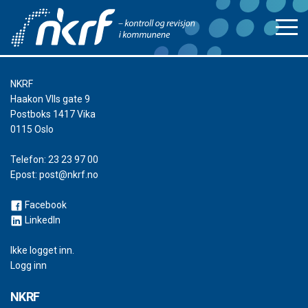
NKRF
Haakon VIIs gate 9
Postboks 1417 Vika
0115 Oslo
Telefon:
23 23 97 00
Epost:
post@nkrf.no
Facebook
LinkedIn
Ikke logget inn.
Logg inn
NKRF