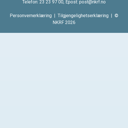
Telefon:
23 23 97 00
, Epost:
post@nkrf.no
Personvernerklæring
|
Tilgjengelighetserklæring
| ©
NKRF 2026