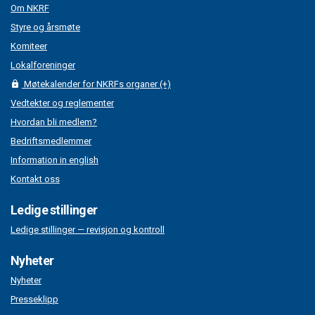
Om NKRF
Styre og årsmøte
Komiteer
Lokalforeninger
Møtekalender for NKRFs organer (+)
Vedtekter og reglementer
Hvordan bli medlem?
Bedriftsmedlemmer
Information in english
Kontakt oss
Ledige stillinger
Ledige stillinger — revisjon og kontroll
Nyheter
Nyheter
Presseklipp