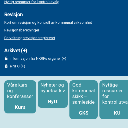
Nyttig ressurser for kontrollutvalg
Revisjon
Kort om revisjon og kontroll av kommunal virksomhet
Revisjonsberetninger
Forvaltningsrevisjonsregisteret
Arkivet (+)
Informasjon fra NKRFs organer (+)
eINFO (+)
Våre kurs
Nyheter og
God
Nyttige
og
nyhetsarkiv
kommunal
ressurser
konferanser
skikk –
for
Nytt
samleside
kontrollutva
Kurs
GKS
KU