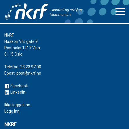
NKRF
Haakon VIIs gate 9
Postboks 1417 Vika
0115 Oslo
Telefon:
23 23 97 00
Epost:
post@nkrf.no
Facebook
LinkedIn
Ikke logget inn.
Logg inn
NKRF