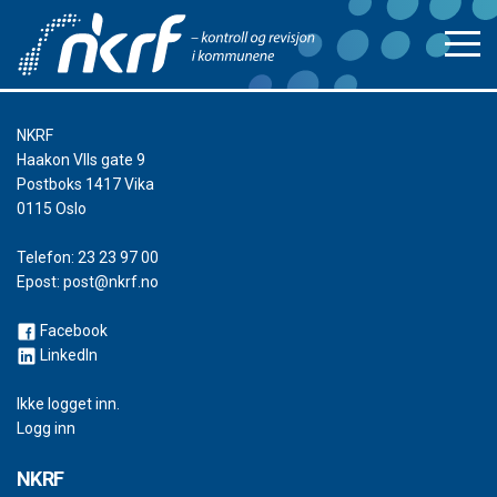
NKRF
Haakon VIIs gate 9
Postboks 1417 Vika
0115 Oslo
Telefon:
23 23 97 00
Epost:
post@nkrf.no
Facebook
LinkedIn
Ikke logget inn.
Logg inn
NKRF