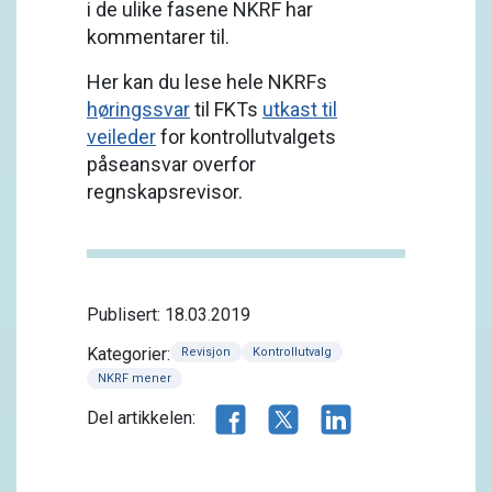
i de ulike fasene NKRF har
kommentarer til.
Her kan du lese hele NKRFs
høringssvar
til FKTs
utkast til
veileder
for kontrollutvalgets
påseansvar overfor
regnskapsrevisor.
Publisert: 18.03.2019
Kategorier:
Revisjon
Kontrollutvalg
NKRF mener
Del artikkelen på Facebook
Del artikkelen på X.com
Del artikkelen på 
Del artikkelen: