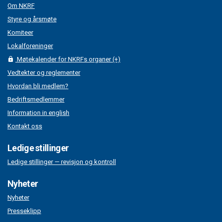
Om NKRF
Styre og årsmøte
Komiteer
Lokalforeninger
Møtekalender for NKRFs organer (+)
Vedtekter og reglementer
Hvordan bli medlem?
Bedriftsmedlemmer
Information in english
Kontakt oss
Ledige stillinger
Ledige stillinger — revisjon og kontroll
Nyheter
Nyheter
Presseklipp