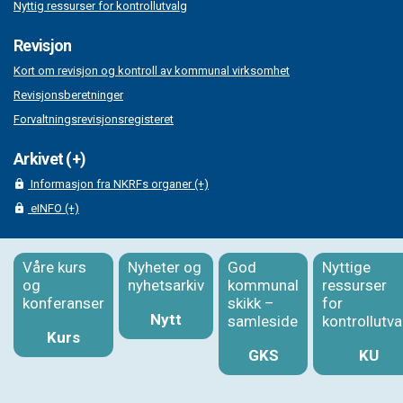
Nyttig ressurser for kontrollutvalg
Revisjon
Kort om revisjon og kontroll av kommunal virksomhet
Revisjonsberetninger
Forvaltningsrevisjonsregisteret
Arkivet (+)
Informasjon fra NKRFs organer (+)
eINFO (+)
Våre kurs
Nyheter og
God
Nyttige
og
nyhetsarkiv
kommunal
ressurser
konferanser
skikk –
for
Nytt
samleside
kontrollutva
Kurs
GKS
KU