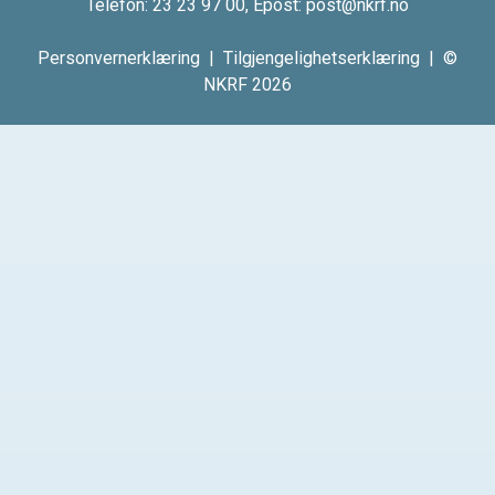
Telefon:
23 23 97 00
, Epost:
post@nkrf.no
Personvernerklæring
|
Tilgjengelighetserklæring
| ©
NKRF 2026