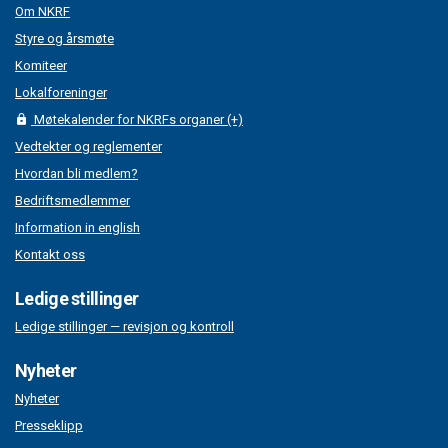
Om NKRF
Styre og årsmøte
Komiteer
Lokalforeninger
Møtekalender for NKRFs organer (+)
Vedtekter og reglementer
Hvordan bli medlem?
Bedriftsmedlemmer
Information in english
Kontakt oss
Ledige stillinger
Ledige stillinger — revisjon og kontroll
Nyheter
Nyheter
Presseklipp