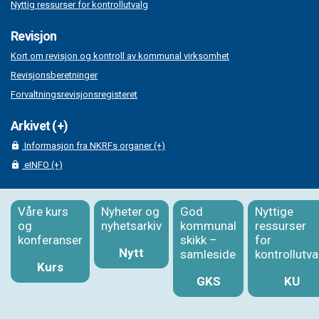
Nyttig ressurser for kontrollutvalg
Revisjon
Kort om revisjon og kontroll av kommunal virksomhet
Revisjonsberetninger
Forvaltningsrevisjonsregisteret
Arkivet (+)
Informasjon fra NKRFs organer (+)
eINFO (+)
Våre kurs
Nyheter og
God
Nyttige
og
nyhetsarkiv
kommunal
ressurser
konferanser
skikk –
for
Nytt
samleside
kontrollutva
Kurs
GKS
KU