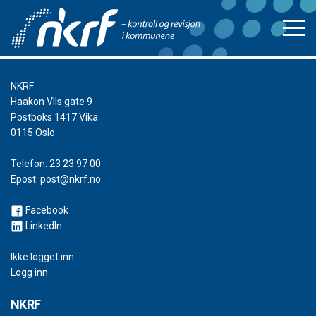
NKRF
Haakon VIIs gate 9
Postboks 1417 Vika
0115 Oslo
Telefon:
23 23 97 00
Epost:
post@nkrf.no
Facebook
LinkedIn
Ikke logget inn.
Logg inn
NKRF