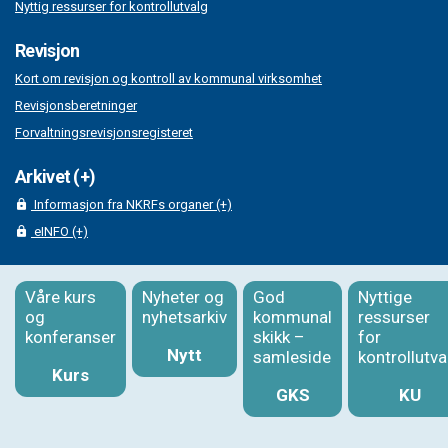
Nyttig ressurser for kontrollutvalg
Revisjon
Kort om revisjon og kontroll av kommunal virksomhet
Revisjonsberetninger
Forvaltningsrevisjonsregisteret
Arkivet (+)
Informasjon fra NKRFs organer (+)
eINFO (+)
Våre kurs
Nyheter og
God
Nyttige
og
nyhetsarkiv
kommunal
ressurser
konferanser
skikk –
for
Nytt
samleside
kontrollutva
Kurs
GKS
KU