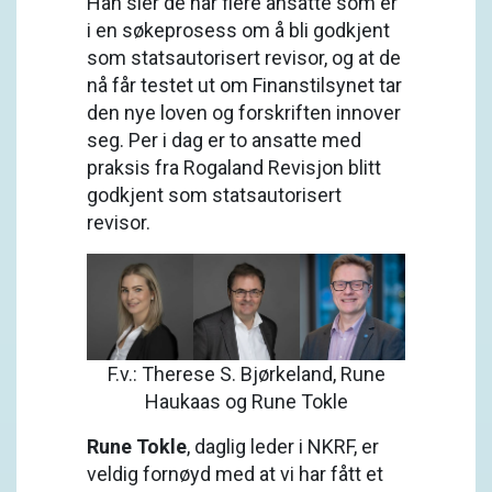
Han sier de har flere ansatte som er
i en søkeprosess om å bli godkjent
som statsautorisert revisor, og at de
nå får testet ut om Finanstilsynet tar
den nye loven og forskriften innover
seg. Per i dag er to ansatte med
praksis fra Rogaland Revisjon blitt
godkjent som statsautorisert
revisor.
F.v.: Therese S. Bjørkeland, Rune
Haukaas og Rune Tokle
Rune Tokle
, daglig leder i NKRF, er
veldig fornøyd med at vi har fått et