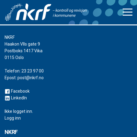
NKRF
Haakon VIIs gate 9
Postboks 1417 Vika
0115 Oslo
Telefon:
23 23 97 00
Epost:
post@nkrf.no
Facebook
LinkedIn
Ikke logget inn.
Logg inn
NKRF