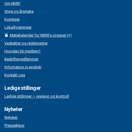
Om NKRF
Styre og årsmøte
Komiteer
Lokalforeninger
Møtekalender for NKRFs organer (+)
Vedtekter og reglementer
Hvordan bli medlem?
Bedriftsmedlemmer
Information in english
Kontakt oss
Ledige stillinger
Ledige stillinger — revisjon og kontroll
Nyheter
Nyheter
Presseklipp