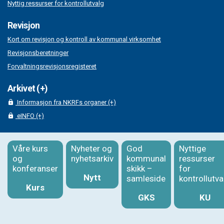
Nyttig ressurser for kontrollutvalg
Revisjon
Kort om revisjon og kontroll av kommunal virksomhet
Revisjonsberetninger
Forvaltningsrevisjonsregisteret
Arkivet (+)
Informasjon fra NKRFs organer (+)
eINFO (+)
Våre kurs
Nyheter og
God
Nyttige
og
nyhetsarkiv
kommunal
ressurser
konferanser
skikk –
for
Nytt
samleside
kontrollutva
Kurs
GKS
KU