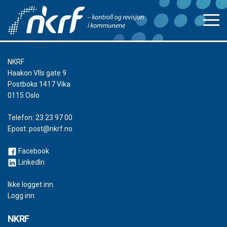
NKRF
Haakon VIIs gate 9
Postboks 1417 Vika
0115 Oslo
Telefon:
23 23 97 00
Epost:
post@nkrf.no
Facebook
LinkedIn
Ikke logget inn.
Logg inn
NKRF