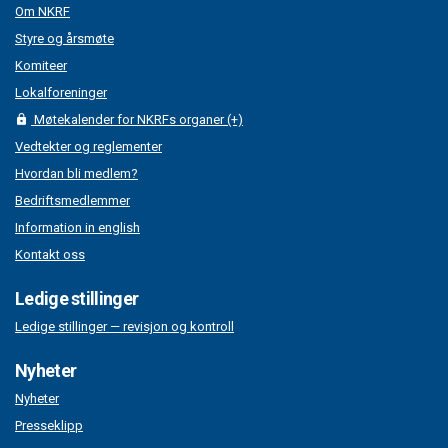
Om NKRF
Styre og årsmøte
Komiteer
Lokalforeninger
Møtekalender for NKRFs organer (+)
Vedtekter og reglementer
Hvordan bli medlem?
Bedriftsmedlemmer
Information in english
Kontakt oss
Ledige stillinger
Ledige stillinger — revisjon og kontroll
Nyheter
Nyheter
Presseklipp