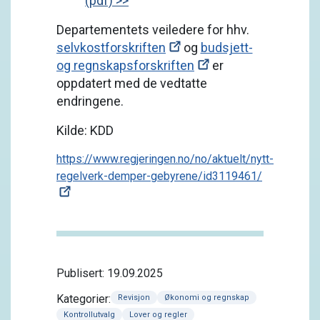
(pdf) >>
Departementets veiledere for hhv.
selvkostforskriften
og
budsjett-
og regnskapsforskriften
er
oppdatert med de vedtatte
endringene.
Kilde: KDD
https://www.regjeringen.no/no/aktuelt/nytt-
regelverk-demper-gebyrene/id3119461/
Publisert: 19.09.2025
Kategorier:
Revisjon
Økonomi og regnskap
Kontrollutvalg
Lover og regler