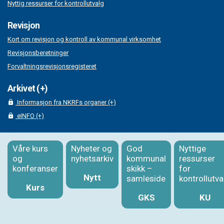
Nyttig ressurser for kontrollutvalg
Revisjon
Kort om revisjon og kontroll av kommunal virksomhet
Revisjonsberetninger
Forvaltningsrevisjonsregisteret
Arkivet (+)
Informasjon fra NKRFs organer (+)
eINFO (+)
Våre kurs
Nyheter og
God
Nyttige
og
nyhetsarkiv
kommunal
ressurser
konferanser
skikk –
for
Nytt
samleside
kontrollutva
Kurs
GKS
KU