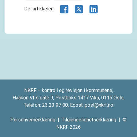
Del artikkelen på Facebook
Del artikkelen på X.com
Del artikkelen på 
Del artikkelen:
NKRF – kontroll og revisjon i kommunene,
Haakon VIIs gate 9, Postboks 1417 Vika, 0115 Oslo,
Telefon:
23 23 97 00
, Epost:
post@nkrf.no
Personvernerklæring
|
Tilgjengelighetserklæring
| ©
NKRF 2026