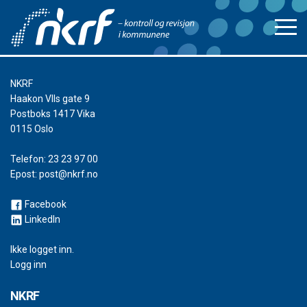
NKRF
Haakon VIIs gate 9
Postboks 1417 Vika
0115 Oslo
Telefon:
23 23 97 00
Epost:
post@nkrf.no
Facebook
LinkedIn
Ikke logget inn.
Logg inn
NKRF