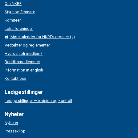
Om NKRF
Styre og årsmøte
Komiteer
Lokalforeninger
Møtekalender for NKRFs organer (+)
Vedtekter og reglementer
Hvordan bli medlem?
Bedriftsmedlemmer
Information in english
Kontakt oss
Ledige stillinger
Ledige stillinger — revisjon og kontroll
Nyheter
Nyheter
Presseklipp