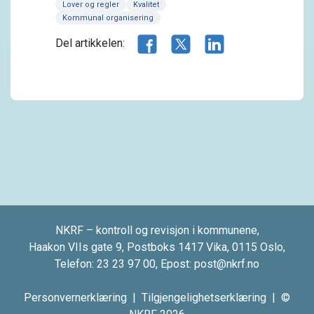
Lover og regler
Kvalitet
Kommunal organisering
Del artikkelen på Facebook
Del artikkelen på X.com
Del artikkelen på 
Del artikkelen:
NKRF – kontroll og revisjon i kommunene,
Haakon VIIs gate 9, Postboks 1417 Vika, 0115 Oslo,
Telefon:
23 23 97 00
, Epost:
post@nkrf.no
Personvernerklæring
|
Tilgjengelighetserklæring
| ©