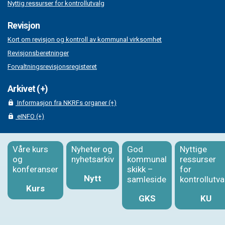
Nyttig ressurser for kontrollutvalg
Revisjon
Kort om revisjon og kontroll av kommunal virksomhet
Revisjonsberetninger
Forvaltningsrevisjonsregisteret
Arkivet (+)
Informasjon fra NKRFs organer (+)
eINFO (+)
Våre kurs
Nyheter og
God
Nyttige
og
nyhetsarkiv
kommunal
ressurser
konferanser
skikk –
for
Nytt
samleside
kontrollutva
Kurs
GKS
KU