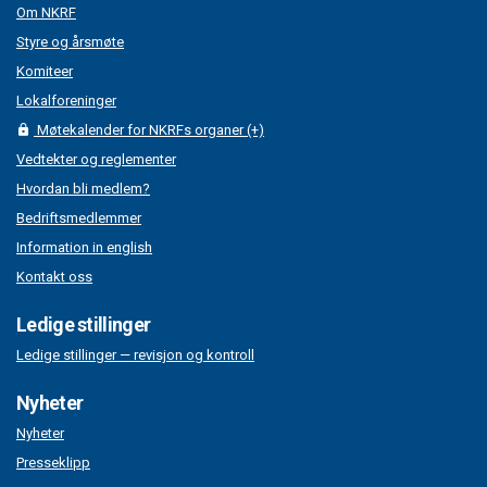
Om NKRF
Styre og årsmøte
Komiteer
Lokalforeninger
Møtekalender for NKRFs organer (+)
Vedtekter og reglementer
Hvordan bli medlem?
Bedriftsmedlemmer
Information in english
Kontakt oss
Ledige stillinger
Ledige stillinger — revisjon og kontroll
Nyheter
Nyheter
Presseklipp