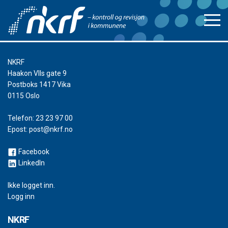
NKRF
Haakon VIIs gate 9
Postboks 1417 Vika
0115 Oslo
Telefon:
23 23 97 00
Epost:
post@nkrf.no
Facebook
LinkedIn
Ikke logget inn.
Logg inn
NKRF