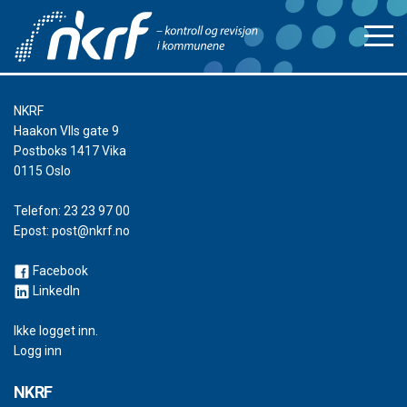
NKRF
Haakon VIIs gate 9
Postboks 1417 Vika
0115 Oslo
Telefon:
23 23 97 00
Epost:
post@nkrf.no
Facebook
LinkedIn
Ikke logget inn.
Logg inn
NKRF