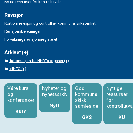
Nyttig ressurser for kontrollutvalg
Revisjon
Kort om revisjon og kontroll av kommunal virksomhet
Revisjonsberetninger
Forvaltningsrevisjonsregisteret
Arkivet (+)
Informasjon fra NKRFs organer (+)
eINFO (+)
Våre kurs
Nyheter og
God
Nyttige
og
nyhetsarkiv
kommunal
ressurser
konferanser
skikk –
for
Nytt
samleside
kontrollutva
Kurs
GKS
KU