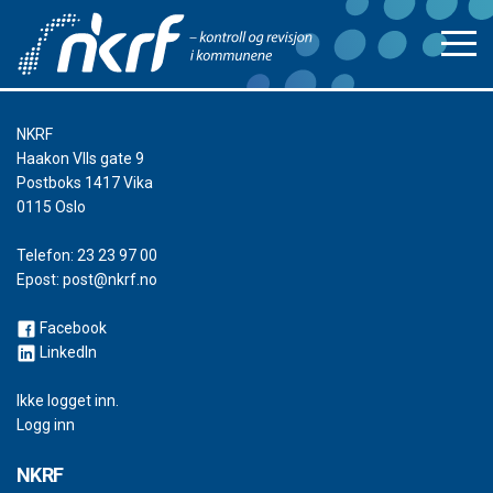
NKRF
Haakon VIIs gate 9
Postboks 1417 Vika
0115 Oslo
Telefon:
23 23 97 00
Epost:
post@nkrf.no
Facebook
LinkedIn
Ikke logget inn.
Logg inn
NKRF