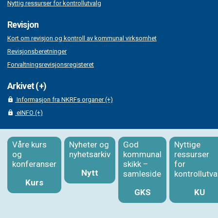
Nyttig ressurser for kontrollutvalg
Revisjon
Kort om revisjon og kontroll av kommunal virksomhet
Revisjonsberetninger
Forvaltningsrevisjonsregisteret
Arkivet (+)
Informasjon fra NKRFs organer (+)
eINFO (+)
Våre kurs
Nyheter og
God
Nyttige
og
nyhetsarkiv
kommunal
ressurser
konferanser
skikk –
for
Nytt
samleside
kontrollutva
Kurs
GKS
KU