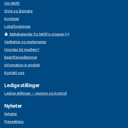
Om NKRF
Styre og årsmøte
Komiteer
Lokalforeninger
Møtekalender for NKRFs organer (+)
Vedtekter og reglementer
Hvordan bli medlem?
Bedriftsmedlemmer
Information in english
Kontakt oss
Ledige stillinger
Ledige stillinger — revisjon og kontroll
Nyheter
Nyheter
Presseklipp