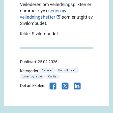
Veilederen om veiledningsplikten er
nummer syv i
serien av
veiledningshefter
som er utgitt av
Sivilombudet.
Kilde: Sivilombudet
Publisert: 25.02.2026
Kategorier:
Generelt
Kontrollutvalg
Lover og regler
Kvalitet
Del artikkelen på Facebook
Del artikkelen på X.com
Del artikkelen på 
Del artikkelen: