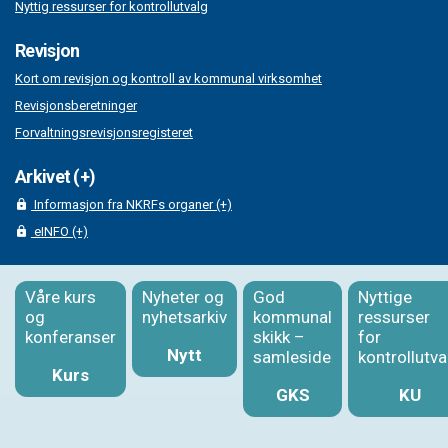
Nyttig ressurser for kontrollutvalg
Revisjon
Kort om revisjon og kontroll av kommunal virksomhet
Revisjonsberetninger
Forvaltningsrevisjonsregisteret
Arkivet (+)
Informasjon fra NKRFs organer (+)
eINFO (+)
Våre kurs
Nyheter og
God
Nyttige
og
nyhetsarkiv
kommunal
ressurser
konferanser
skikk –
for
Nytt
samleside
kontrollutva
Kurs
GKS
KU