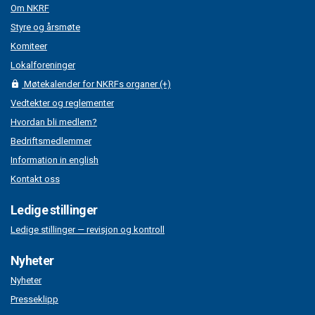
Om NKRF
Styre og årsmøte
Komiteer
Lokalforeninger
Møtekalender for NKRFs organer (+)
Vedtekter og reglementer
Hvordan bli medlem?
Bedriftsmedlemmer
Information in english
Kontakt oss
Ledige stillinger
Ledige stillinger — revisjon og kontroll
Nyheter
Nyheter
Presseklipp