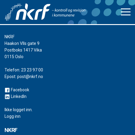
NKRF
Haakon VIIs gate 9
Postboks 1417 Vika
0115 Oslo
Telefon:
23 23 97 00
Epost:
post@nkrf.no
Facebook
LinkedIn
Ikke logget inn.
Logg inn
NKRF