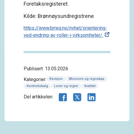
Foretaksregisteret.
Kilde: Brønnøysundregistrene
https://www.brreg.no/nyhet/orientering-
ved-endring-av-roller-i-virksomheter/
Publisert: 13.05.2026
Kategorier:
Revisjon
Økonomi og regnskap
Kontrollutvalg
Lover og regler
Kvalitet
Del artikkelen på Facebook
Del artikkelen på X.com
Del artikkelen på 
Del artikkelen: