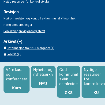
Nyttig ressurser for kontrollutvalg
Revisjon
Kort om revisjon og kontroll av kommunal virksomhet
Revisjonsberetninger
Forvaltningsrevisjonsregisteret
Arkivet (+)
Informasjon fra NKRFs organer (+)
eINFO (+)
Våre kurs
Nyheter og
God
Nyttige
og
nyhetsarkiv
kommunal
ressurser
konferanser
skikk –
for
Nytt
samleside
kontrollutva
Kurs
GKS
KU