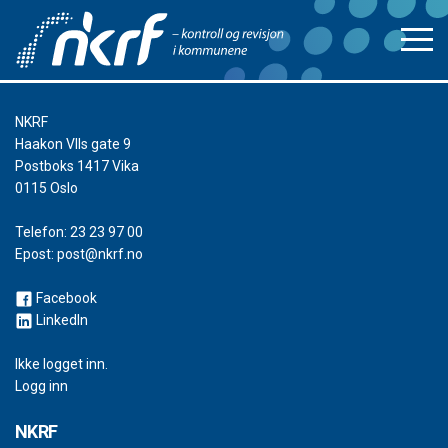
NKRF
Haakon VIIs gate 9
Postboks 1417 Vika
0115 Oslo
Telefon:
23 23 97 00
Epost:
post@nkrf.no
Facebook
LinkedIn
Ikke logget inn.
Logg inn
NKRF