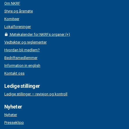
Om NKRF
Styre og årsmøte
Komiteer
Lokalforeninger
Møtekalender for NKRFs organer (+)
Vedtekter og reglementer
Hvordan bli medlem?
Bedriftsmedlemmer
Information in english
Kontakt oss
Ledige stillinger
Ledige stillinger — revisjon og kontroll
Nyheter
Nyheter
Presseklipp