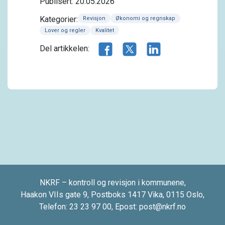
Publisert: 20.05.2026
Kategorier:
Revisjon
Økonomi og regnskap
Lover og regler
Kvalitet
Del artikkelen på Facebook
Del artikkelen på X.com
Del artikkelen på 
Del artikkelen:
NKRF – kontroll og revisjon i kommunene,
Haakon VIIs gate 9, Postboks 1417 Vika, 0115 Oslo,
Telefon:
23 23 97 00
, Epost:
post@nkrf.no