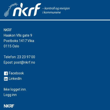
NKRF
Haakon VIIs gate 9
Postboks 1417 Vika
0115 Oslo
Telefon:
23 23 97 00
Epost:
post@nkrf.no
Facebook
LinkedIn
Ikke logget inn.
Logg inn
NKRF