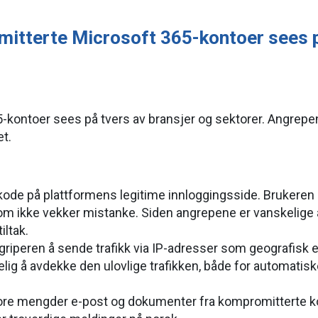
mitterte Microsoft 365-kontoer sees p
5-kontoer sees på tvers av bransjer og sektorer. Angrepe
et.
skode på plattformens legitime innloggingsside. Brukeren 
r som ikke vekker mistanke. Siden angrepene er vanskelige 
iltak.
griperen å sende trafikk via IP-adresser som geografisk 
kelig å avdekke den ulovlige trafikken, både for automat
ore mengder e-post og dokumenter fra kompromitterte kont