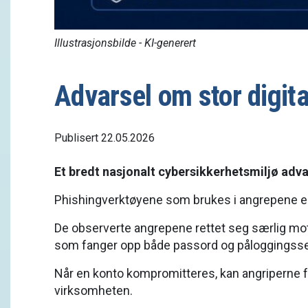
Illustrasjonsbilde - KI-generert
Advarsel om stor digita
Publisert 22.05.2026
Et bredt nasjonalt cybersikkerhetsmiljø adva
Phishingverktøyene som brukes i angrepene er i 
De observerte angrepene rettet seg særlig mot
som fanger opp både passord og påloggingssesjo
Når en konto kompromitteres, kan angriperne få
virksomheten.