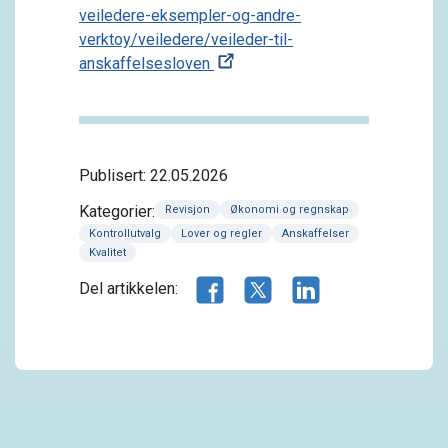
veiledere-eksempler-og-andre-
verktoy/veiledere/veileder-til-
anskaffelsesloven
Publisert: 22.05.2026
Kategorier:
Revisjon
Økonomi og regnskap
Kontrollutvalg
Lover og regler
Anskaffelser
Kvalitet
Del artikkelen på Facebook
Del artikkelen på X.com
Del artikkelen på 
Del artikkelen: