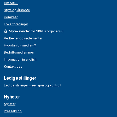
Om NKRF
Styre og årsmøte
Komiteer
Lokalforeninger
Møtekalender for NKRFs organer (+)
Vedtekter og reglementer
Hvordan bli medlem?
Bedriftsmedlemmer
Information in english
Kontakt oss
Ledige stillinger
Ledige stillinger — revisjon og kontroll
Nyheter
Nyheter
Presseklipp