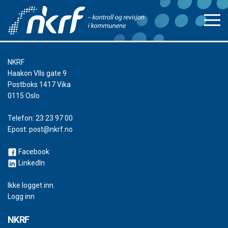
NKRF
Haakon VIIs gate 9
Postboks 1417 Vika
0115 Oslo
Telefon:
23 23 97 00
Epost:
post@nkrf.no
Facebook
LinkedIn
Ikke logget inn.
Logg inn
NKRF