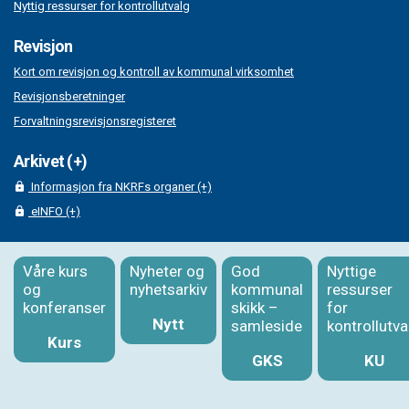
Nyttig ressurser for kontrollutvalg
Revisjon
Kort om revisjon og kontroll av kommunal virksomhet
Revisjonsberetninger
Forvaltningsrevisjonsregisteret
Arkivet (+)
Informasjon fra NKRFs organer (+)
eINFO (+)
Våre kurs
Nyheter og
God
Nyttige
og
nyhetsarkiv
kommunal
ressurser
konferanser
skikk –
for
Nytt
samleside
kontrollutva
Kurs
GKS
KU