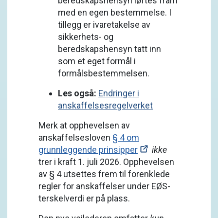
beredskapshensyn løftes fram
med en egen bestemmelse. I
tillegg er ivaretakelse av
sikkerhets- og
beredskapshensyn tatt inn
som et eget formål i
formålsbestemmelsen.
Les også:
Endringer i
anskaffelses­regelverket
Merk at opphevelsen av
anskaffelsesloven
§ 4 om
grunnleggende prinsipper
ikke
trer i kraft 1. juli 2026. Opphevelsen
av § 4 utsettes frem til forenklede
regler for anskaffelser under EØS-
terskelverdi er på plass.