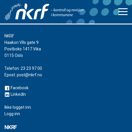
NKRF
Haakon VIIs gate 9
Postboks 1417 Vika
0115 Oslo
Telefon:
23 23 97 00
Epost:
post@nkrf.no
Facebook
LinkedIn
Ikke logget inn.
Logg inn
NKRF