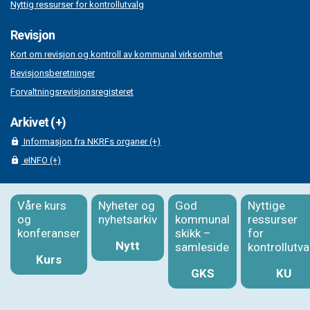
Nyttig ressurser for kontrollutvalg
Revisjon
Kort om revisjon og kontroll av kommunal virksomhet
Revisjonsberetninger
Forvaltningsrevisjonsregisteret
Arkivet (+)
Informasjon fra NKRFs organer (+)
eINFO (+)
Våre kurs
Nyheter og
God
Nyttige
og
nyhetsarkiv
kommunal
ressurser
konferanser
skikk –
for
Nytt
samleside
kontrollutva
Kurs
GKS
KU