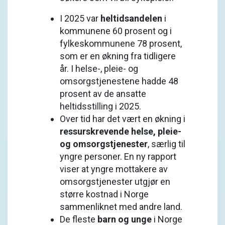
I 2025 var
heltidsandelen
i
kommunene 60 prosent og i
fylkes­kommunene 78 prosent,
som er en økning fra tidligere
år. I helse-, pleie- og
omsorgstjenestene hadde 48
prosent av de ansatte
heltidsstilling i 2025.
Over tid har det vært en økning i
ressurskrevende helse, pleie-
og omsorgstjenester
, særlig til
yngre personer. En ny rapport
viser at yngre mot­takere av
omsorgstjenester utgjør en
større kostnad i Norge
sammenliknet med andre land.
De fleste
barn og unge
i Norge