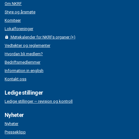
Om NKRF
Styre og årsmøte
Komiteer
Lokalforeninger
Møtekalender for NKRFs organer (+)
Vedtekter og reglementer
Hvordan bli medlem?
Bedriftsmedlemmer
Information in english
Kontakt oss
Ledige stillinger
Ledige stillinger — revisjon og kontroll
Nyheter
Nyheter
Presseklipp