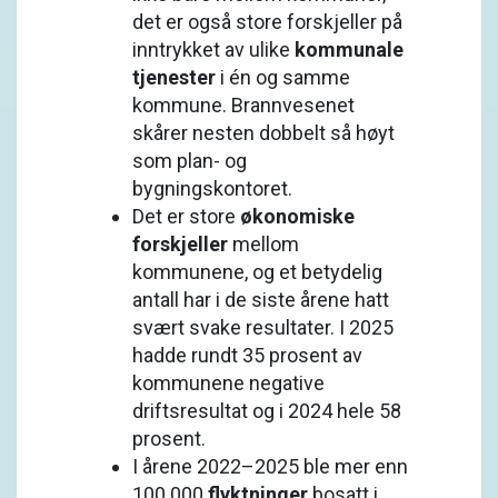
det er også store forskjeller på
inntrykket av ulike
kommunale
tjenester
i én og samme
kommune. Brannvesenet
skårer nesten dobbelt så høyt
som plan- og
bygningskontoret.
Det er store
økonomiske
forskjeller
mellom
kommunene, og et betydelig
antall har i de siste årene hatt
svært svake resultater. I 2025
hadde rundt 35 prosent av
kommunene negative
driftsresultat og i 2024 hele 58
prosent.
I årene 2022–2025 ble mer enn
100 000
flyktninger
bosatt i