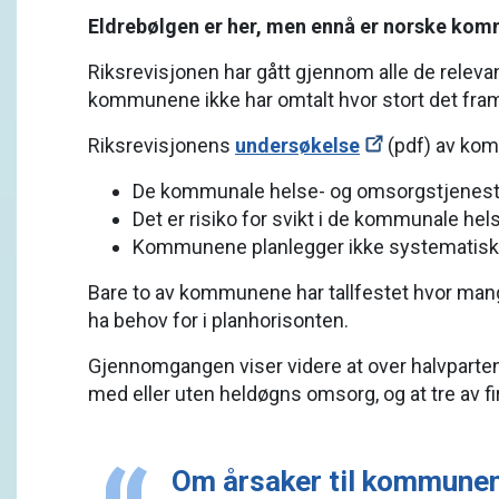
Eldrebølgen er her, men ennå er norske kommu
Riksrevisjonen har gått gjennom alle de relev
kommunene ikke har omtalt hvor stort det framt
Riksrevisjonens
undersøkelse
(pdf) av kom
De kommunale helse- og omsorgstjenestene
Det er risiko for svikt i de kommunale he
Kommunene planlegger ikke systematisk 
Bare to av kommunene har tallfestet hvor mange
ha behov for i planhorisonten.
Gjennomgangen viser videre at over halvparte
med eller uten heldøgns omsorg, og at tre av fir
Om årsaker til kommunene