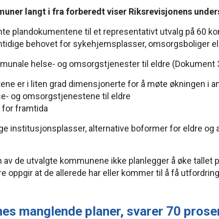
ner langt i fra forberedt viser Riksrevisjonens under
ante plandokumentene til et representativt utvalg på 60
idige behovet for sykehjemsplasser, omsorgsboliger eller
munale helse- og omsorgstjenester til eldre (Dokument 3
 er i liten grad dimensjonerte for å møte økningen i ant
lse- og omsorgstjenestene til eldre
for framtida
 institusjonsplasser, alternative boformer for eldre og 
n av de utvalgte kommunene ikke planlegger å øke tallet
e oppgir at de allerede har eller kommer til å få utfordrin
s manglende planer, svarer 70 prosent