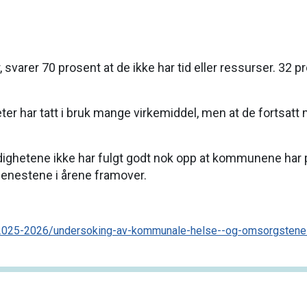
arer 70 prosent at de ikke har tid eller ressurser. 32 pro
er har tatt i bruk mange virkemiddel, men at de fortsatt
ighetene ikke har fulgt godt nok opp at kommunene har p
jenestene i årene framover.
-2025-2026/undersoking-av-kommunale-helse--og-omsorgstenest