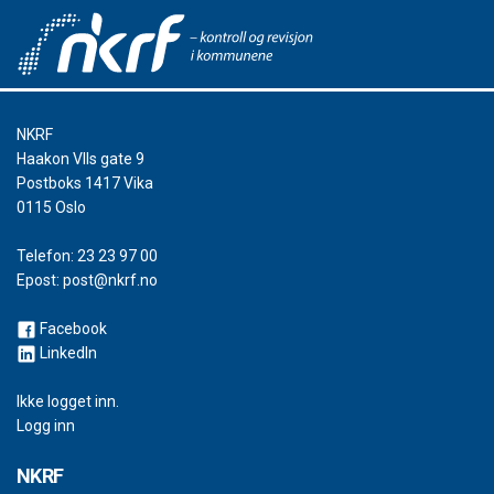
NKRF
Haakon VIIs gate 9
Postboks 1417 Vika
0115 Oslo
Telefon:
23 23 97 00
Epost:
post@nkrf.no
Facebook
LinkedIn
Ikke logget inn.
Logg inn
NKRF