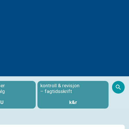
ser
kontroll & revisjon
S
alg
– fagtidsskrift
KU
k&r