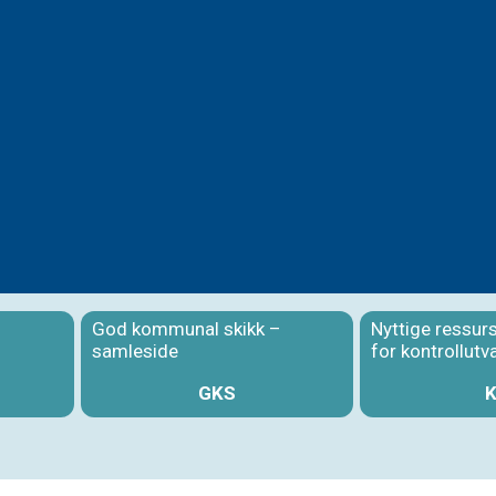
God kommunal skikk –
Nyttige ressur
samleside
for kontrollutv
GKS