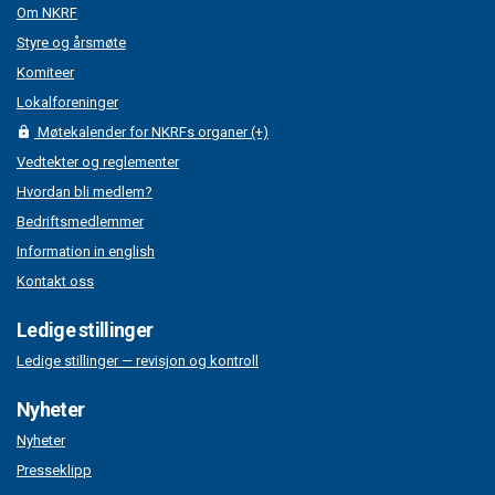
Om NKRF
Styre og årsmøte
Komiteer
Lokalforeninger
Møtekalender for NKRFs organer (+)
Vedtekter og reglementer
Hvordan bli medlem?
Bedriftsmedlemmer
Information in english
Kontakt oss
Ledige stillinger
Ledige stillinger — revisjon og kontroll
Nyheter
Nyheter
Presseklipp