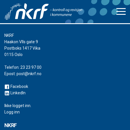
NKRF
Haakon VIIs gate 9
Postboks 1417 Vika
0115 Oslo
Telefon:
23 23 97 00
Epost:
post@nkrf.no
Facebook
LinkedIn
Ikke logget inn.
Logg inn
NKRF