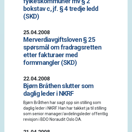
fylkeskommuner mv § 2
bokstav c, jf. § 4 tredje ledd
(SKD)
25.04.2008
Merverdiavgiftsloven § 25 
spørsmål om fradragsretten
etter fakturaer med
formmangler (SKD)
22.04.2008
Bjørn Bråthen slutter som
daglig leder i NKRF
Bjørn Bråthen har sagt opp sin stilling som
daglig leder i NKRF. Han har takket ja til stilling
som senior manager/avdelingsleder offentlig
revisjon i BDO Noraudit Oslo DA.
21.04.2008