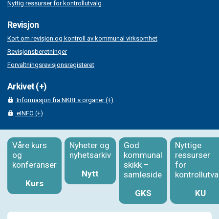
Nyttig ressurser for kontrollutvalg
Revisjon
Kort om revisjon og kontroll av kommunal virksomhet
Revisjonsberetninger
Forvaltningsrevisjonsregisteret
Arkivet (+)
Informasjon fra NKRFs organer (+)
eINFO (+)
Våre kurs
Nyheter og
God
Nyttige
og
nyhetsarkiv
kommunal
ressurser
konferanser
skikk –
for
Nytt
samleside
kontrollutva
Kurs
GKS
KU