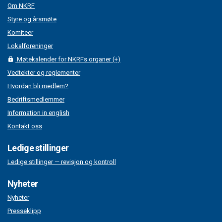
Om NKRF
Styre og årsmøte
Komiteer
Lokalforeninger
Møtekalender for NKRFs organer (+)
Vedtekter og reglementer
Hvordan bli medlem?
Bedriftsmedlemmer
Information in english
Kontakt oss
Ledige stillinger
Ledige stillinger — revisjon og kontroll
Nyheter
Nyheter
Presseklipp