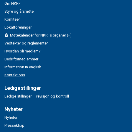
Om NKRF
Styre og årsmøte
Komiteer
Lokalforeninger
Møtekalender for NKRFs organer (+)
Vedtekter og reglementer
Hvordan bli medlem?
Bedriftsmedlemmer
Information in english
Kontakt oss
Ledige stillinger
Ledige stillinger — revisjon og kontroll
Nyheter
Nyheter
Presseklipp