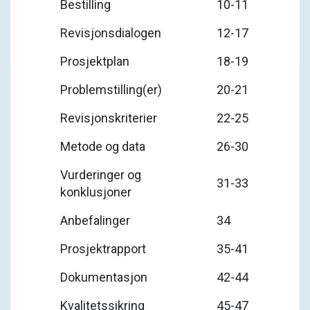
Bestilling
10-11
Revisjonsdialogen
12-17
Prosjektplan
18-19
Problemstilling(er)
20-21
Revisjonskriterier
22-25
Metode og data
26-30
Vurderinger og
31-33
konklusjoner
Anbefalinger
34
Prosjektrapport
35-41
Dokumentasjon
42-44
Kvalitetssikring
45-47