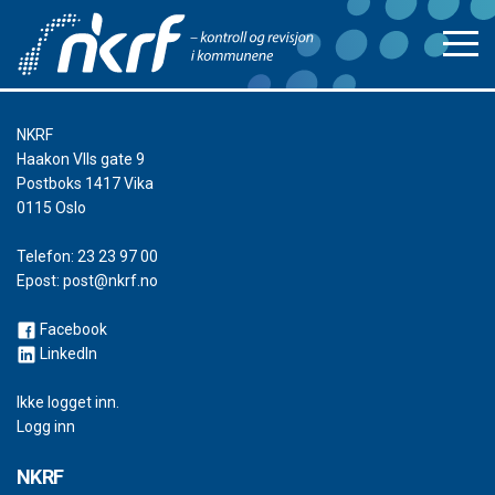
NKRF
Haakon VIIs gate 9
Postboks 1417 Vika
0115 Oslo
Telefon:
23 23 97 00
Epost:
post@nkrf.no
Facebook
LinkedIn
Ikke logget inn.
Logg inn
NKRF