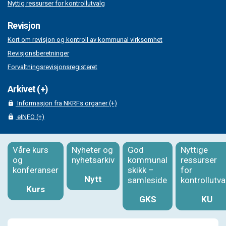
Nyttig ressurser for kontrollutvalg
Revisjon
Kort om revisjon og kontroll av kommunal virksomhet
Revisjonsberetninger
Forvaltningsrevisjonsregisteret
Arkivet (+)
Informasjon fra NKRFs organer (+)
eINFO (+)
Våre kurs
Nyheter og
God
Nyttige
og
nyhetsarkiv
kommunal
ressurser
konferanser
skikk –
for
Nytt
samleside
kontrollutva
Kurs
GKS
KU