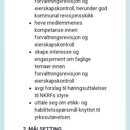
forvaltningsrevisjon og
eierskapskontroll, herunder god
kommunal revisjonsskikk
heve medlemmenes
kompetanse innen
forvaltningsrevisjon og
eierskapskontroll
skape interesse og
engasjement om faglige
temaer innen
forvaltningsrevisjon og
eierskapskontroll
avgi forslag til høringsuttalelser
til NKRFs styre
uttale seg om etikk- og
habilitetsspørsmål knyttet til
yrkesutøvelsen.
2. MÅLSETTING