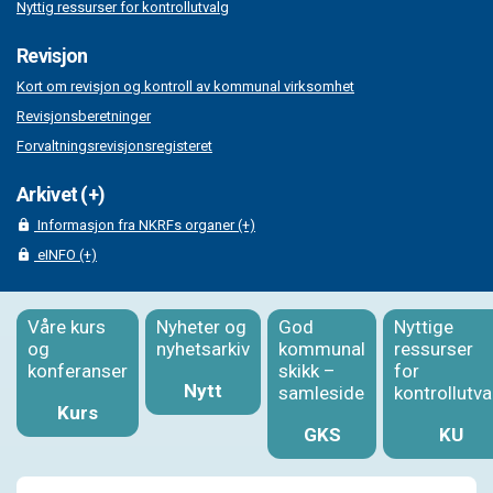
Nyttig ressurser for kontrollutvalg
Revisjon
Kort om revisjon og kontroll av kommunal virksomhet
Revisjonsberetninger
Forvaltningsrevisjonsregisteret
Arkivet (+)
Informasjon fra NKRFs organer (+)
eINFO (+)
Våre kurs
Nyheter og
God
Nyttige
og
nyhetsarkiv
kommunal
ressurser
konferanser
skikk –
for
Nytt
samleside
kontrollutva
Kurs
GKS
KU