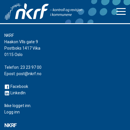
NKRF
Haakon VIIs gate 9
Postboks 1417 Vika
0115 Oslo
Telefon:
23 23 97 00
Epost:
post@nkrf.no
Facebook
LinkedIn
Ikke logget inn.
Logg inn
NKRF