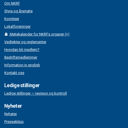
Om NKRF
Styre og årsmøte
Komiteer
Lokalforeninger
Møtekalender for NKRFs organer (+)
Vedtekter og reglementer
Hvordan bli medlem?
Bedriftsmedlemmer
Information in english
Kontakt oss
Ledige stillinger
Ledige stillinger — revisjon og kontroll
Nyheter
Nyheter
Presseklipp