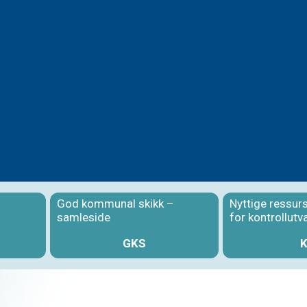
God kommunal skikk –
Nyttige ressur
samleside
for kontrollutv
GKS