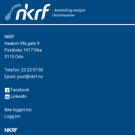
NKRF
Haakon VIIs gate 9
Postboks 1417 Vika
0115 Oslo
Telefon:
23 23 97 00
Epost:
post@nkrf.no
Facebook
LinkedIn
Ikke logget inn.
Logg inn
NKRF