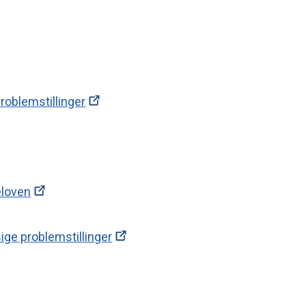
oblemstillinger
loven
ge problemstillinger