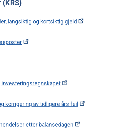
 (KRS)
r, langsiktig og kortsiktig gjeld
nseposter
 investeringsregnskapet
korrigering av tidligere års feil
g hendelser etter balansedagen