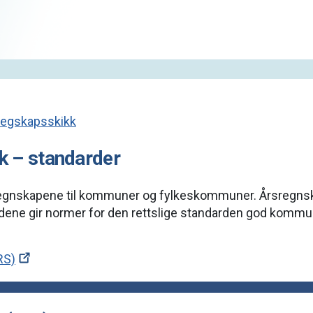
egskapsskikk
 – standarder
 regnskapene til kommuner og fylkeskommuner. Årsregns
dene gir normer for den rettslige standarden god komm
RS)