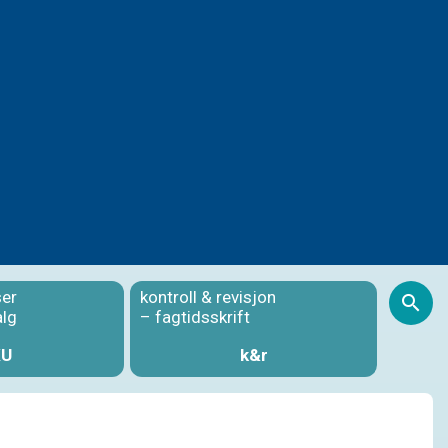
ser
kontroll & revisjon
S
alg
– fagtidsskrift
KU
k&r