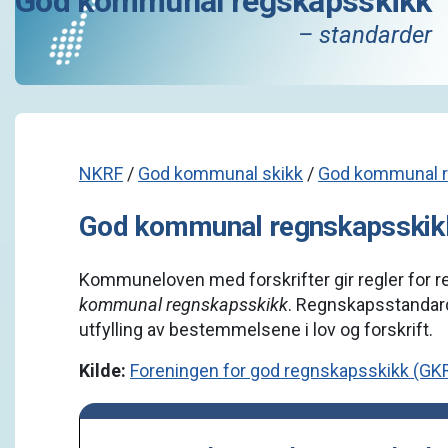
God kommunal regskapsskikk
– standarder
NKRF
/
God kommunal skikk
/
God kommunal r
God kommunal regnskapsskikk
Kommuneloven med forskrifter gir regler for
kommunal regnskapsskikk
. Regnskapsstandar
utfylling av bestemmelsene i lov og forskrift.
Kilde:
Foreningen for god regnskapsskikk (GK