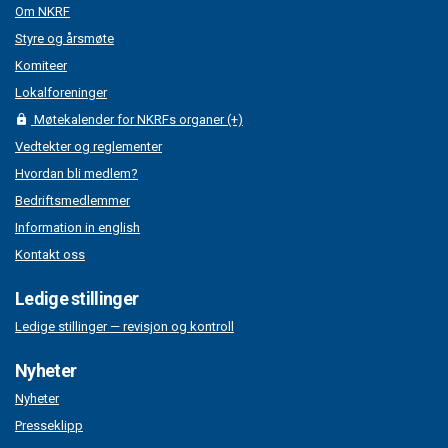
Om NKRF
Styre og årsmøte
Komiteer
Lokalforeninger
Møtekalender for NKRFs organer (+)
Vedtekter og reglementer
Hvordan bli medlem?
Bedriftsmedlemmer
Information in english
Kontakt oss
Ledige stillinger
Ledige stillinger — revisjon og kontroll
Nyheter
Nyheter
Presseklipp