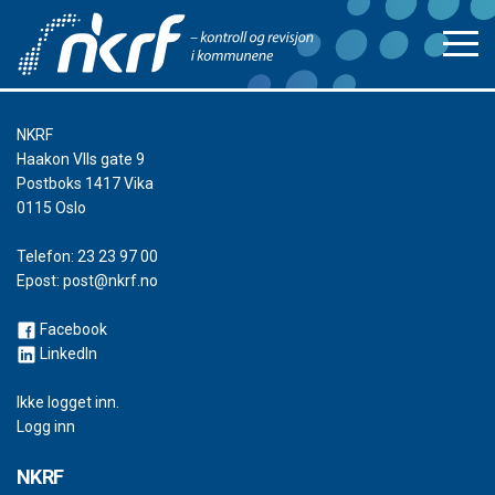
NKRF
Haakon VIIs gate 9
Postboks 1417 Vika
0115 Oslo
Telefon:
23 23 97 00
Epost:
post@nkrf.no
Facebook
LinkedIn
Ikke logget inn.
Logg inn
NKRF