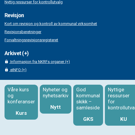
Nyttig ressurser for kontrollutvalg
Revisjon
Kort om revisjon og kontroll av kommunal virksomhet
Revisjonsberetninger
Forvaltningsrevisjonsregisteret
Arkivet (+)
Informasjon fra NKRFs organer (+)
eINFO (+)
Våre kurs
Nyheter og
God
Nyttige
og
nyhetsarkiv
kommunal
ressurser
konferanser
skikk –
for
Nytt
samleside
kontrollutva
Kurs
GKS
KU