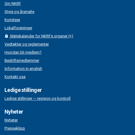
Om NKRF
Styre og årsmøte
Komiteer
Lokalforeninger
Møtekalender for NKRFs organer (+)
Vedtekter og reglementer
Hvordan bli medlem?
Bedriftsmedlemmer
Information in english
Kontakt oss
Ledige stillinger
Ledige stillinger — revisjon og kontroll
Nyheter
Nyheter
Presseklipp