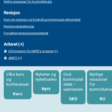
Nyttig ressurser for kontrollutvalg
Revisjon
Kort om revisjon og kontroll av kommunal virksomhet
Revisjonsberetninger
Forvaltningsrevisjonsregisteret
Arkivet (+)
Informasjon fra NKRFs organer (+)
eINFO (+)
Våre kurs
Nyheter og
God
Nyttige
og
nyhetsarkiv
kommunal
ressurser
konferanser
skikk –
for
Nytt
samleside
kontrollutva
Kurs
GKS
KU