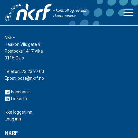
NKRF
Haakon VIIs gate 9
Postboks 1417 Vika
0115 Oslo
Telefon:
23 23 97 00
Epost:
post@nkrf.no
Facebook
LinkedIn
Ikke logget inn.
Logg inn
NKRF