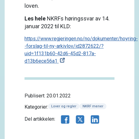
loven.
Les
hele
NKRFs høringssvar av 14.
januar 2022 til KLD:
https://www.regjeringen.no/no/dokumenter/hoyring-
-forslag-til-ny-arkivlov/id2872622/?
uid=1f131b60-42d6-45d2-817a-
d13b6ece56a1
Publisert: 20.01.2022
Kategorier:
Lover og regler
NKRF mener
Del artikkelen på Facebook
Del artikkelen på X.com
Del artikkelen på 
Del artikkelen: