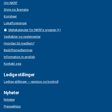
Om NKRF
Styre og årsmøte
Komiteer
Lokalforeninger
Møtekalender for NKRFs organer (+)
Vedtekter og reglementer
Hvordan bli medlem?
Bedriftsmedlemmer
Information in english
Kontakt oss
Ledige stillinger
Ledige stillinger — revisjon og kontroll
Nyheter
Nyheter
Presseklipp