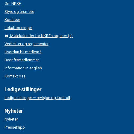
Om NKRF
Styre og årsmøte
Komiteer
Lokalforeninger
Møtekalender for NKRFs organer (+)
Vedtekter og reglementer
Hvordan bli medlem?
Bedriftsmedlemmer
Information in english
Kontakt oss
Ledige stillinger
Ledige stillinger — revisjon og kontroll
Nyheter
Nyheter
Presseklipp