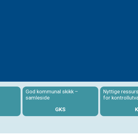
God kommunal skikk –
Nyttige ressur
samleside
for kontrollutv
GKS