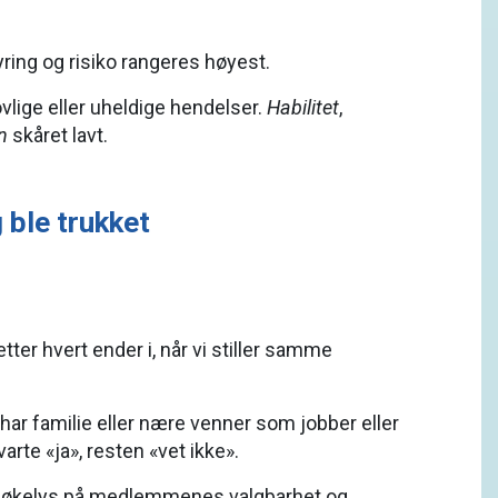
yring og risiko rangeres høyest.
lige eller uheldige hendelser.
Habilitet
,
n
skåret lavt.
 ble trukket
ter hvert ender i, når vi stiller samme
v har familie eller nære venner som jobber eller
rte «ja», resten «vet ikke».
rkt søkelys på medlemmenes valgbarhet og