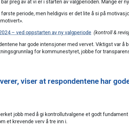
ar preg av at vi er i starten av valgperioden. Mange er ny
ørste periode, men heldigvis er det lite å si på motivasjon
«motivert».
2024 – ved oppstarten av ny valgperiode
(kontroll & revis
ntene har gode intensjoner med vervet. Viktigst var å bidra
tningsgrunnlag for kommunestyret, jobbe for transparens
erer, viser at respondentene har gode
rket jobb med å gi kontrollutvalgene et godt fundament
 et krevende verv å tre inn i.