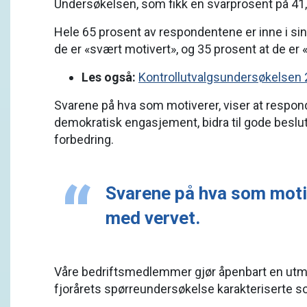
Undersøkelsen, som fikk en svarprosent på 41, b
Hele 65 prosent av respondentene er inne i sin f
de er «svært motivert», og 35 prosent at de er 
Les også:
Kontrollutvalgs­undersøkelsen 
Svarene på hva som motiverer, viser at responde
demokratisk engasjement, bidra til gode beslu
forbedring.
Svarene på hva som motiv
med vervet.
Våre bedriftsmedlemmer gjør åpenbart en utme
fjorårets spørreundersøkelse karakteriserte som