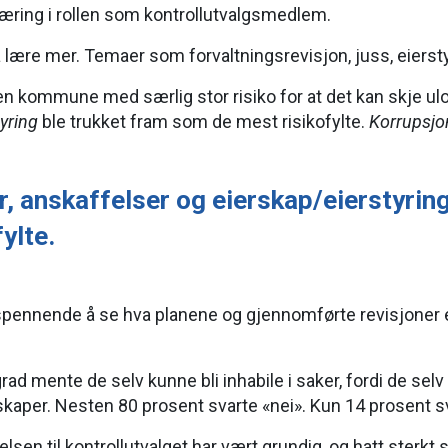
læring i rollen som kontrollutvalgsmedlem.
å lære mer. Temaer som forvaltningsrevisjon, juss, eierst
 kommune med særlig stor risiko for at det kan skje ulov
yring
ble trukket fram som de mest risikofylte.
Korrupsjo
er, anskaffelser og eierskap/eierstyring
ylte.
 spennende å se hva planene og gjennomførte revisjoner et
rad mente de selv kunne bli inhabile i saker, fordi de sel
aper. Nesten 80 prosent svarte «nei». Kun 14 prosent sva
gelsen til kontrollutvalget har vært grundig, og hatt ste