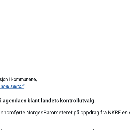
isjon i kommunene,
unal sektor"
å agendaen blant landets kontrollutvalg.
gjennomførte NorgesBarometeret på oppdrag fra NKRF e