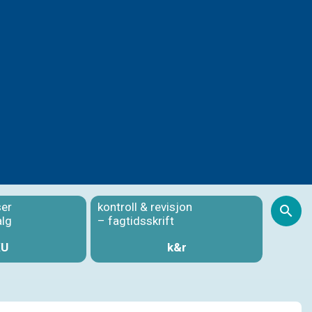
ser
kontroll & revisjon
S
alg
– fagtidsskrift
KU
k&r