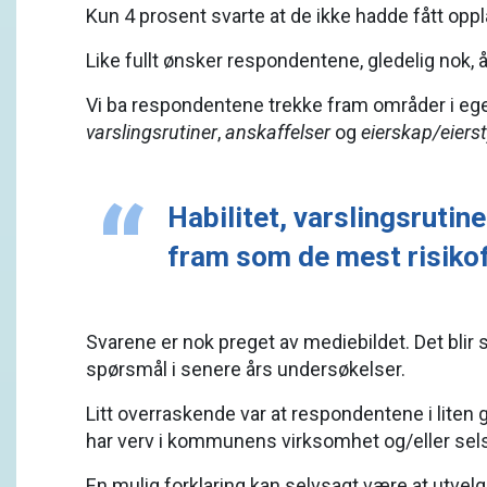
Kun 4 prosent svarte at de ikke hadde fått opp
Like fullt ønsker respondentene, gledelig nok, 
Vi ba respondentene trekke fram områder i egen
varslingsrutiner
,
anskaffelser
og
eierskap/eierst
Habilitet, varslingsrutin
fram som de mest risikof
Svarene er nok preget av mediebildet. Det blir
spørsmål i senere års undersøkelser.
Litt overraskende var at respondentene i liten g
har verv i kommunens virksomhet og/eller selsk
En mulig forklaring kan selvsagt være at utvel