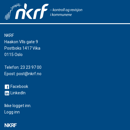
NKRF
Haakon VIIs gate 9
Postboks 1417 Vika
0115 Oslo
Telefon:
23 23 97 00
Epost:
post@nkrf.no
Facebook
LinkedIn
Ikke logget inn.
Logg inn
NKRF