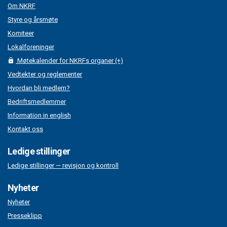
Om NKRF
Styre og årsmøte
Komiteer
Lokalforeninger
Møtekalender for NKRFs organer (+)
Vedtekter og reglementer
Hvordan bli medlem?
Bedriftsmedlemmer
Information in english
Kontakt oss
Ledige stillinger
Ledige stillinger — revisjon og kontroll
Nyheter
Nyheter
Presseklipp