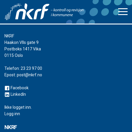
NKRF
Haakon VIIs gate 9
Postboks 1417 Vika
0115 Oslo
Telefon:
23 23 97 00
Epost:
post@nkrf.no
Facebook
LinkedIn
Ikke logget inn.
Logg inn
NKRF