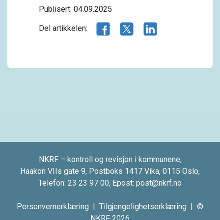
Publisert: 04.09.2025
Del artikkelen på Facebook
Del artikkelen på X.com
Del artikkelen på 
Del artikkelen:
NKRF – kontroll og revisjon i kommunene,
Haakon VIIs gate 9, Postboks 1417 Vika, 0115 Oslo,
Telefon:
23 23 97 00
, Epost:
post@nkrf.no
Personvernerklæring
|
Tilgjengelighetserklæring
| ©
NKRF 2026