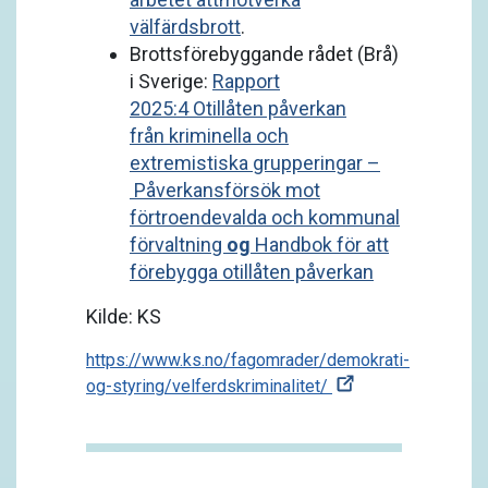
välfärdsbrott
.
Brottsförebyggande rådet (Brå)
i Sverige:
Rapport
2025:4 Otillåten påverkan
från kriminella och
extremistiska grupperingar –
Påverkansförsök mot
förtroendevalda och kommunal
förvaltning
og
Handbok för att
förebygga otillåten påverkan
Kilde: KS
https://www.ks.no/fagomrader/demokrati-
og-styring/velferdskriminalitet/