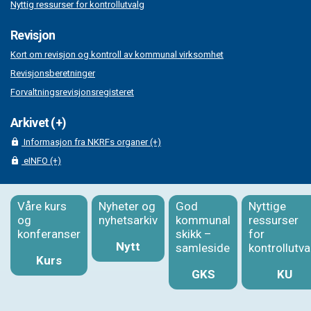
Nyttig ressurser for kontrollutvalg
Revisjon
Kort om revisjon og kontroll av kommunal virksomhet
Revisjonsberetninger
Forvaltningsrevisjonsregisteret
Arkivet (+)
Informasjon fra NKRFs organer (+)
eINFO (+)
Våre kurs
Nyheter og
God
Nyttige
og
nyhetsarkiv
kommunal
ressurser
konferanser
skikk –
for
Nytt
samleside
kontrollutva
Kurs
GKS
KU