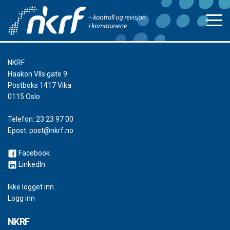
NKRF
Haakon VIIs gate 9
Postboks 1417 Vika
0115 Oslo
Telefon:
23 23 97 00
Epost:
post@nkrf.no
Facebook
LinkedIn
Ikke logget inn.
Logg inn
NKRF