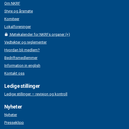
Om NKRF
Styre og årsmøte
Komiteer
Lokalforeninger
Møtekalender for NKRFs organer (+)
Vedtekter og reglementer
Hvordan bli medlem?
Bedriftsmedlemmer
Information in english
Kontakt oss
Ledige stillinger
Ledige stillinger — revisjon og kontroll
Nyheter
Nyheter
Presseklipp