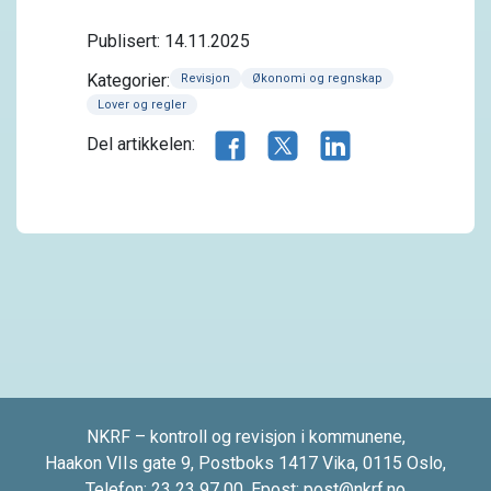
Publisert: 14.11.2025
Kategorier:
Revisjon
Økonomi og regnskap
Lover og regler
Del artikkelen på Facebook
Del artikkelen på X.com
Del artikkelen på 
Del artikkelen:
NKRF – kontroll og revisjon i kommunene,
Haakon VIIs gate 9, Postboks 1417 Vika, 0115 Oslo,
Telefon:
23 23 97 00
, Epost:
post@nkrf.no