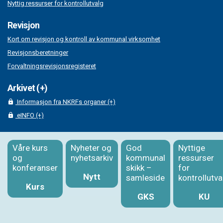
Nyttig ressurser for kontrollutvalg
Revisjon
Kort om revisjon og kontroll av kommunal virksomhet
Revisjonsberetninger
Forvaltningsrevisjonsregisteret
Arkivet (+)
Informasjon fra NKRFs organer (+)
eINFO (+)
Våre kurs
Nyheter og
God
Nyttige
og
nyhetsarkiv
kommunal
ressurser
konferanser
skikk –
for
Nytt
samleside
kontrollutva
Kurs
GKS
KU