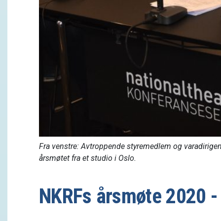
Fra venstre: Avtroppende styremedlem og varadirigent
årsmøtet fra et studio i Oslo.
NKRFs årsmøte 2020 - h