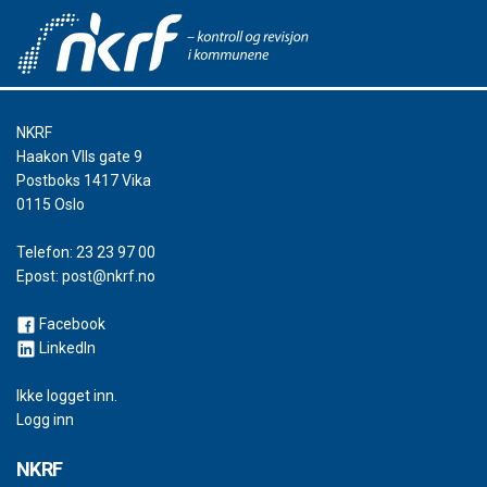
NKRF
Haakon VIIs gate 9
Postboks 1417 Vika
0115 Oslo
Telefon:
23 23 97 00
Epost:
post@nkrf.no
Facebook
LinkedIn
Ikke logget inn.
Logg inn
NKRF