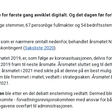
or første gang avviklet digitalt. Og det dagen før for
lige stemmer, 67 personlige fullmakter og 54 bedriftsst
g, som er nærmere omtalt nedenfor, behandlet årsmøtet NK
skontingent (
Saksliste 2020
).
øtet 2019, er, som følge av koronasituasjonen, delvis for
a 2019 fram til neste årsmøte. Årsmøtet sluttet seg til d
 årsmøtet i 2021 med sikte på at denne på en best mulig
om ble fremmet i møtet, vedtatt i strategisaken:
Årsmøtet b
 2021
.
en
ble etter en del debatt enstemmig vedtatt. Dermed bli
 komite -
forvaltningsrevisjonskomiteen
med ansvar for båd
gavene overført til administrasjonen.