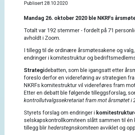
Publisert 28.10.2020
Mandag 26. oktober 2020 ble NKRFs årsmøte f
Totalt var 192 stemmer - fordelt på 71 person
avholdt i Zoom.
I tillegg til de ordinære årsmøtesakene og val
endringer i komitestruktur og bedriftsmedlem
Strate
gi
debatten, som ble igangsatt etter årsm
foreslo derfor en videreføring av strategien fr
NKRFs komitestruktur vil videreføres fram mot
Etter en debatt ble følgende tilleggsforslag, s
kontrollutvalgssekretariat fram mot årsmøtet i
Styrets forslag om endringer i
komitestruktur
selskapskontrollkomiteen slått sammen til én
tillegg blir
hederstegnskomiteen
avviklet og opp