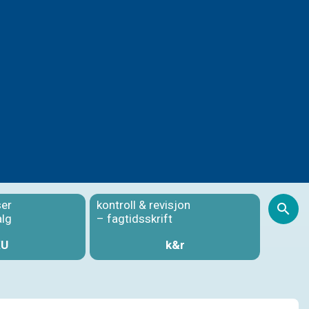
ser
kontroll & revisjon
S
alg
– fagtidsskrift
KU
k&r