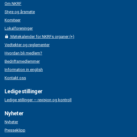
Om NKRF
Styre og årsmøte
Komiteer
Lokalforeninger
Møtekalender for NKRFs organer (+)
Vedtekter og reglementer
Hvordan bli medlem?
Bedriftsmedlemmer
Information in english
Kontakt oss
Ledige stillinger
Ledige stillinger — revisjon og kontroll
Nyheter
Nyheter
Presseklipp