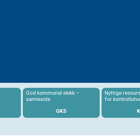
God kommunal skikk –
Nyttige ressur
samleside
for kontrollutv
GKS