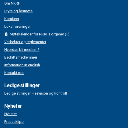
Om NKRF
Styre og årsmøte
Komiteer
Lokalforeninger
Møtekalender for NKRFs organer (+)
Vedtekter og reglementer
Hvordan bli medlem?
Bedriftsmedlemmer
Information in english
Kontakt oss
Ledige stillinger
Ledige stillinger — revisjon og kontroll
Nyheter
Nyheter
Presseklipp