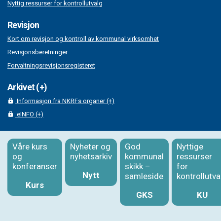
Nyttig ressurser for kontrollutvalg
Revisjon
Kort om revisjon og kontroll av kommunal virksomhet
Revisjonsberetninger
Forvaltningsrevisjonsregisteret
Arkivet (+)
Informasjon fra NKRFs organer (+)
eINFO (+)
Våre kurs
Nyheter og
God
Nyttige
og
nyhetsarkiv
kommunal
ressurser
konferanser
skikk –
for
Nytt
samleside
kontrollutva
Kurs
GKS
KU