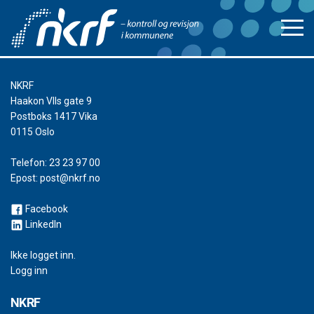
NKRF
Haakon VIIs gate 9
Postboks 1417 Vika
0115 Oslo
Telefon:
23 23 97 00
Epost:
post@nkrf.no
Facebook
LinkedIn
Ikke logget inn.
Logg inn
NKRF