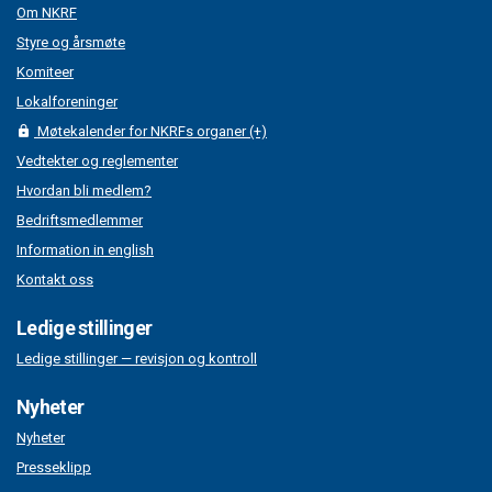
Om NKRF
Styre og årsmøte
Komiteer
Lokalforeninger
Møtekalender for NKRFs organer (+)
Vedtekter og reglementer
Hvordan bli medlem?
Bedriftsmedlemmer
Information in english
Kontakt oss
Ledige stillinger
Ledige stillinger — revisjon og kontroll
Nyheter
Nyheter
Presseklipp