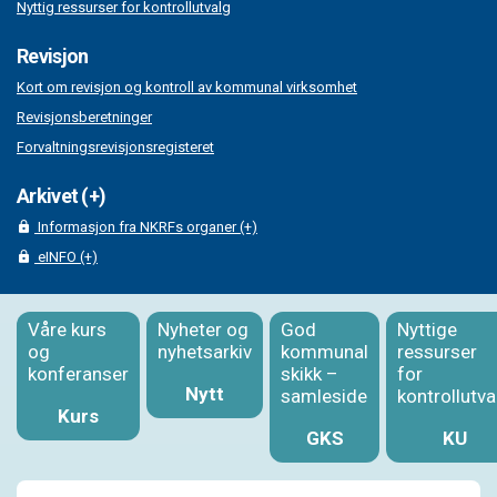
Nyttig ressurser for kontrollutvalg
Revisjon
Kort om revisjon og kontroll av kommunal virksomhet
Revisjonsberetninger
Forvaltningsrevisjonsregisteret
Arkivet (+)
Informasjon fra NKRFs organer (+)
eINFO (+)
Våre kurs
Nyheter og
God
Nyttige
og
nyhetsarkiv
kommunal
ressurser
konferanser
skikk –
for
Nytt
samleside
kontrollutva
Kurs
GKS
KU