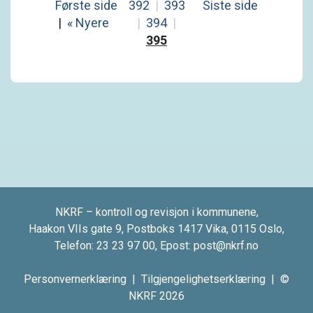
Første side
392
|
393
Siste side
|
« Nyere
|
394
|
395
NKRF – kontroll og revisjon i kommunene,
Haakon VIIs gate 9, Postboks 1417 Vika, 0115 Oslo,
Telefon:
23 23 97 00
, Epost:
post@nkrf.no
Personvernerklæring
|
Tilgjengelighetserklæring
| ©
NKRF 2026