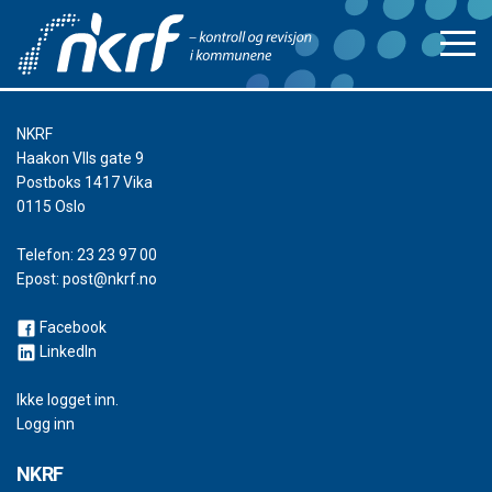
NKRF
Haakon VIIs gate 9
Postboks 1417 Vika
0115 Oslo
Telefon:
23 23 97 00
Epost:
post@nkrf.no
Facebook
LinkedIn
Ikke logget inn.
Logg inn
NKRF