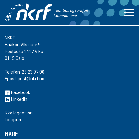
NKRF
Haakon VIIs gate 9
Postboks 1417 Vika
0115 Oslo
Telefon:
23 23 97 00
Epost:
post@nkrf.no
Facebook
LinkedIn
Ikke logget inn.
Logg inn
NKRF