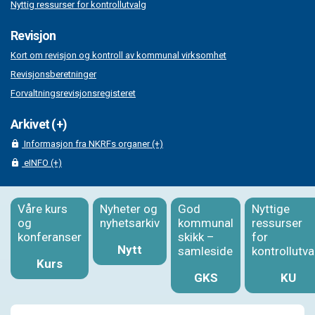
Nyttig ressurser for kontrollutvalg
Revisjon
Kort om revisjon og kontroll av kommunal virksomhet
Revisjonsberetninger
Forvaltningsrevisjonsregisteret
Arkivet (+)
Informasjon fra NKRFs organer (+)
eINFO (+)
Våre kurs
Nyheter og
God
Nyttige
og
nyhetsarkiv
kommunal
ressurser
konferanser
skikk –
for
Nytt
samleside
kontrollutva
Kurs
GKS
KU