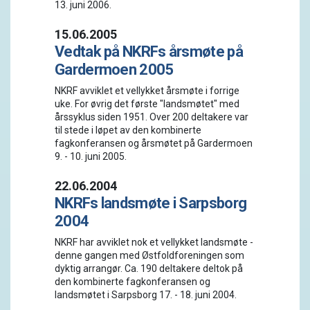
13. juni 2006.
15.06.2005
Vedtak på NKRFs årsmøte på
Gardermoen 2005
NKRF avviklet et vellykket årsmøte i forrige
uke. For øvrig det første "landsmøtet" med
årssyklus siden 1951. Over 200 deltakere var
til stede i løpet av den kombinerte
fagkonferansen og årsmøtet på Gardermoen
9. - 10. juni 2005.
22.06.2004
NKRFs landsmøte i Sarpsborg
2004
NKRF har avviklet nok et vellykket landsmøte -
denne gangen med Østfoldforeningen som
dyktig arrangør. Ca. 190 deltakere deltok på
den kombinerte fagkonferansen og
landsmøtet i Sarpsborg 17. - 18. juni 2004.