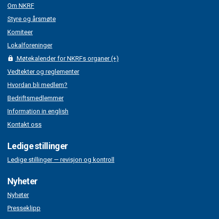
Om NKRF
Styre og årsmøte
Komiteer
Lokalforeninger
Møtekalender for NKRFs organer (+)
Vedtekter og reglementer
Hvordan bli medlem?
Bedriftsmedlemmer
Information in english
Kontakt oss
Ledige stillinger
Ledige stillinger — revisjon og kontroll
Nyheter
Nyheter
Presseklipp