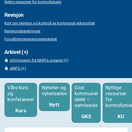
Nyttig ressurser for kontrollutvalg
Revisjon
Kort om revisjon og kontroll av kommunal virksomhet
Revisjonsberetninger
Forvaltningsrevisjonsregisteret
Arkivet (+)
Informasjon fra NKRFs organer (+)
eINFO (+)
Våre kurs
Nyheter og
God
Nyttige
og
nyhetsarkiv
kommunal
ressurser
konferanser
skikk –
for
Nytt
samleside
kontrollutva
Kurs
GKS
KU