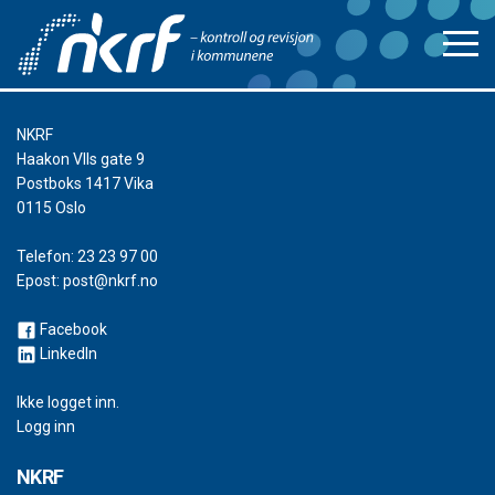
NKRF
Haakon VIIs gate 9
Postboks 1417 Vika
0115 Oslo
Telefon:
23 23 97 00
Epost:
post@nkrf.no
Facebook
LinkedIn
Ikke logget inn.
Logg inn
NKRF