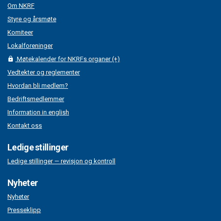
Om NKRF
Styre og årsmøte
Komiteer
Lokalforeninger
Møtekalender for NKRFs organer (+)
Vedtekter og reglementer
Hvordan bli medlem?
Bedriftsmedlemmer
Information in english
Kontakt oss
Ledige stillinger
Ledige stillinger — revisjon og kontroll
Nyheter
Nyheter
Presseklipp