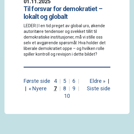
01.11.2025
Til forsvar for demokratiet –
lokalt og globalt
LEDER | I en tid preget av global uro, økende
autoritære tendenser og svekket tillit til
demokratiske institusjoner, må vi stille oss
selv et avgjørende spørsmål: Hva holder det
liberale demokratiet oppe – og hvilken rolle
spiller kontroll og revisjon i dette bildet?
Første side
4
|
5
|
6
|
Eldre »
|
|
« Nyere
7
|
8
|
9
|
Siste side
10