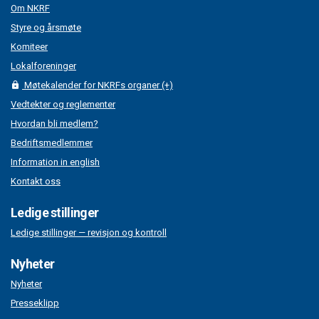
Om NKRF
Styre og årsmøte
Komiteer
Lokalforeninger
Møtekalender for NKRFs organer (+)
Vedtekter og reglementer
Hvordan bli medlem?
Bedriftsmedlemmer
Information in english
Kontakt oss
Ledige stillinger
Ledige stillinger — revisjon og kontroll
Nyheter
Nyheter
Presseklipp