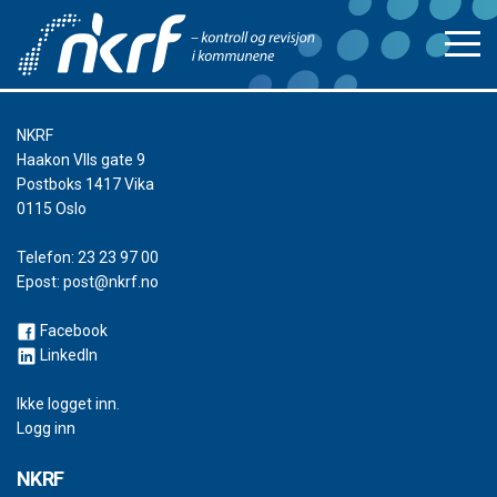
NKRF
Haakon VIIs gate 9
Postboks 1417 Vika
0115 Oslo
Telefon:
23 23 97 00
Epost:
post@nkrf.no
Facebook
LinkedIn
Ikke logget inn.
Logg inn
NKRF