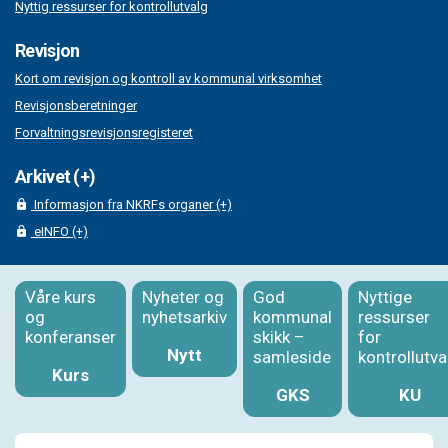
Nyttig ressurser for kontrollutvalg
Revisjon
Kort om revisjon og kontroll av kommunal virksomhet
Revisjonsberetninger
Forvaltningsrevisjonsregisteret
Arkivet (+)
Informasjon fra NKRFs organer (+)
eINFO (+)
Våre kurs
Nyheter og
God
Nyttige
og
nyhetsarkiv
kommunal
ressurser
konferanser
skikk –
for
Nytt
samleside
kontrollutva
Kurs
GKS
KU