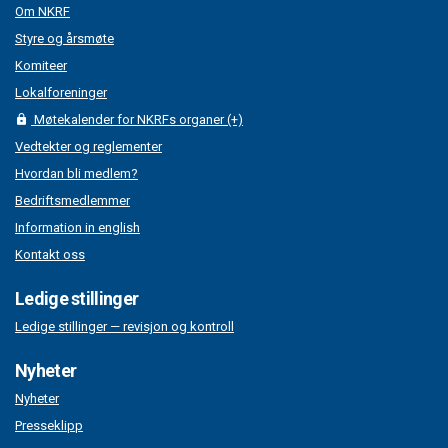
Om NKRF
Styre og årsmøte
Komiteer
Lokalforeninger
Møtekalender for NKRFs organer (+)
Vedtekter og reglementer
Hvordan bli medlem?
Bedriftsmedlemmer
Information in english
Kontakt oss
Ledige stillinger
Ledige stillinger — revisjon og kontroll
Nyheter
Nyheter
Presseklipp