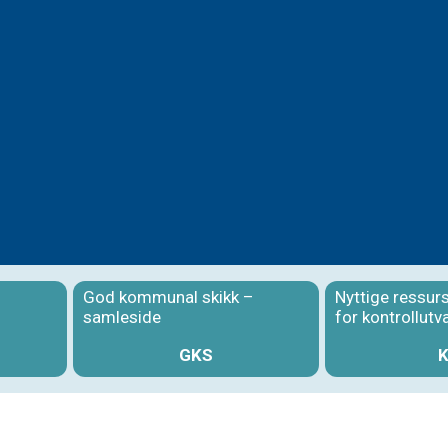
God kommunal skikk –
Nyttige ressur
samleside
for kontrollutv
GKS