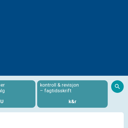
ser
kontroll & revisjon
S
alg
– fagtidsskrift
KU
k&r