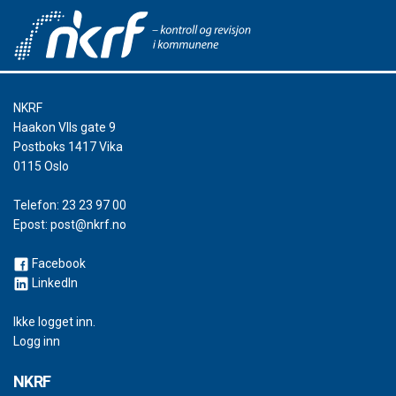
NKRF
Haakon VIIs gate 9
Postboks 1417 Vika
0115 Oslo
Telefon:
23 23 97 00
Epost:
post@nkrf.no
Facebook
LinkedIn
Ikke logget inn.
Logg inn
NKRF